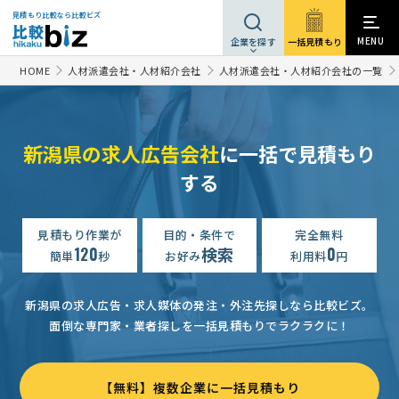
見積もり比較なら比較ビズ
MENU
一括見積もり
企業を探す
HOME
人材派遣会社・人材紹介会社
人材派遣会社・人材紹介会社の一覧
新潟県の求人広告会社
に一括で見積もり
する
見積もり作業が
目的・条件で
完全無料
120
検索
0
簡単
秒
お好み
利用料
円
新潟県の求人広告・求人媒体の発注・外注先探しなら比較ビズ。
面倒な専門家・業者探しを一括見積もりでラクラクに！
【無料】複数企業に一括見積もり