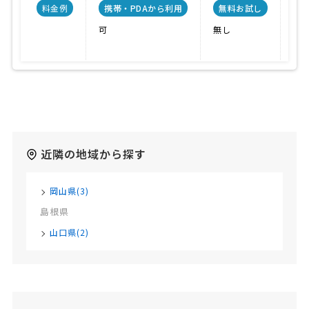
料金例
携帯・PDAから利用
無料お試し
可
無し
ノ
近隣の地域から探す
岡山県(3)
島根県
山口県(2)