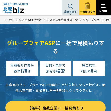
見積もり比較なら比較ビズ
MENU
一括見積もり
企業を探す
HOME
システム開発会社
システム開発会社の一覧
グループウェアASP
グループウェアASP
に一括で見積もりす
る
見積もり作業が
目的・条件で
完全無料
120
検索
0
簡単
秒
お好み
利用料
円
広島県のグループウェアASPの発注・外注先探しなら比較ビズ。
面
倒な専門家・業者探しを一括見積もりでラクラクに！
【無料】複数企業に一括見積もり