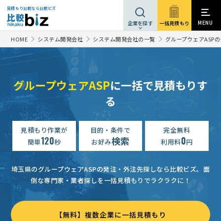
見積もり比較なら比較ビズ
MENU
一括見積もり
企業を探す
HOME
システム開発会社
システム開発会社の一覧
グループウェアASP
グループウェアASP
に一括で見積もりす
る
見積もり作業が
目的・条件で
完全無料
120
検索
0
簡単
秒
お好み
利用料
円
埼玉県のグループウェアASPの発注・外注先探しなら比較ビズ。
面
倒な専門家・業者探しを一括見積もりでラクラクに！
【無料】複数企業に一括見積もり