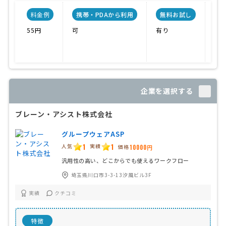
料金例
携帯・PDAから利用
無料お試し
55円
可
有り
価
融
IS
企業を選択する
ブレーン・アシスト株式会社
グループウェアASP
1
1
人気
実績
価格
10000円
汎用性の高い、どこからでも使えるワークフロー
埼玉県川口市3-3-13汐風ビル3F
実績
クチコミ
特徴