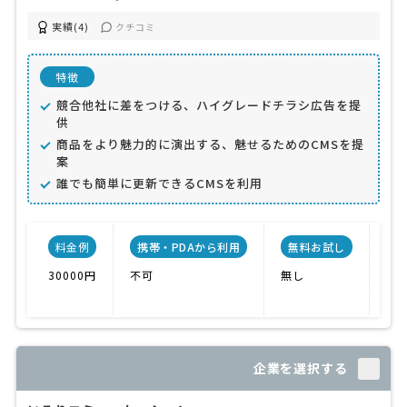
実績(4)
クチコミ
特徴
競合他社に差をつける、ハイグレードチラシ広告を提
供
商品をより魅力的に演出する、魅せるためのCMSを提
案
誰でも簡単に更新できるCMSを利用
料金例
携帯・PDAから利用
無料お試し
30000円
不可
無し
ノ
企業を選択する