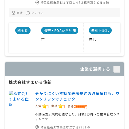
埼玉県蕨市塚越１丁目１４?２花見第３ビル５階
実績
クチコミ
料金例
携帯・PDAから利用
無料お試し
会
可
無し
技
企業を選択する
株式会社すまいる住新
分かりにくい不動産表示規約の必須項目も、ワ
ンクリックでチェック
1
1
人気
実績
価格
30000円
不動産表示規約を遵守した、月額3万円〜の物件管理シス
テムです
埼玉県所沢市美原町二丁目2931-6