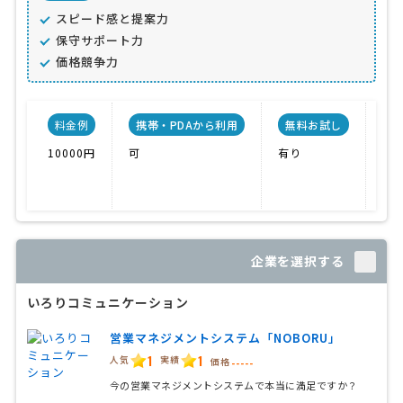
スピード感と提案力
保守サポート力
価格競争力
料金例
携帯・PDAから利用
無料お試し
10000円
可
有り
ノ
企業を選択する
いろりコミュニケーション
営業マネジメントシステム「NOBORU」
1
1
人気
実績
価格
-----
今の営業マネジメントシステムで本当に満足ですか？