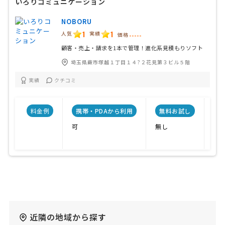
いろりコミュニケーション
NOBORU
1
1
人気
実績
価格
-----
顧客・売上・請求を1本で管理！進化系見積もりソフト
埼玉県蕨市塚越１丁目１４?２花見第３ビル５階
実績
クチコミ
料金例
携帯・PDAから利用
無料お試し
会
可
無し
技
近隣の地域から探す