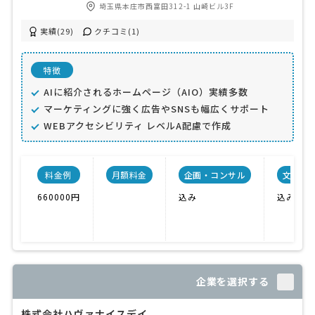
埼玉県本庄市西富田312-1 山崎ビル3F
実績(29)
クチコミ(1)
特徴
AIに紹介されるホームページ（AIO）実績多数
マーケティングに強く広告やSNSも幅広くサポート
WEBアクセシビリティ レベルA配慮で作成
料金例
月額料金
企画・コンサル
文章作
660000円
込み
込み
企業を選択する
株式会社ハヴァナイスデイ