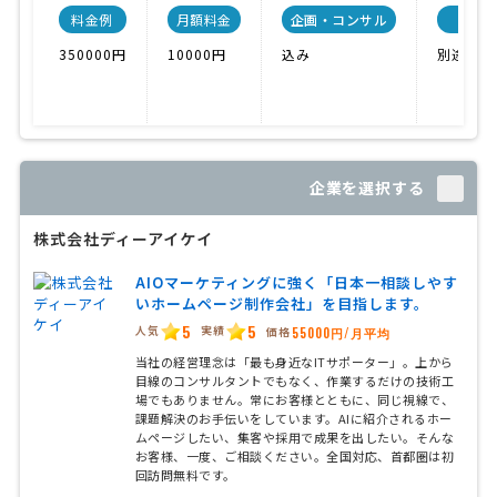
料金例
月額料金
企画・コンサル
350000円
10000円
込み
別途料金
企業を選択する
株式会社ディーアイケイ
AIOマーケティングに強く「日本一相談しやす
いホームページ制作会社」を目指します。
5
5
人気
実績
価格
55000円/月平均
当社の経営理念は「最も身近なITサポーター」。上から
目線のコンサルタントでもなく、作業するだけの技術工
場でもありません。常にお客様とともに、同じ視線で、
課題解決のお手伝いをしています。AIに紹介されるホー
ムページしたい、集客や採用で成果を出したい。そんな
お客様、一度、ご相談ください。全国対応、首都圏は初
回訪問無料です。