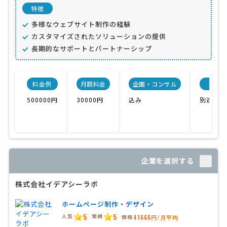
特徴
多様なウェブサイト制作の経験
カスタマイズされたソリューションの提供
長期的なサポートとパートナーシップ
料金例
月額料金
企画・コンサル
500000円
30000円
込み
別途料金
企業を選択する
株式会社イデアシーラボ
ホームページ制作・デザイン
5
5
人気
実績
価格
41666円/月平均