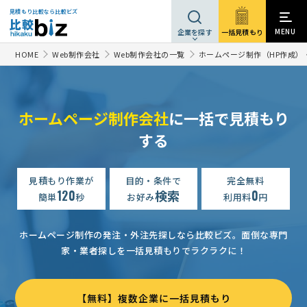
見積もり比較なら比較ビズ
MENU
一括見積もり
企業を探す
HOME
Web制作会社
Web制作会社の一覧
ホームページ制作（HP作成）
ホームページ制作会社
に一括で見積もり
【サービスサイトのページ新規追加・更新】ホームページ制作の見積もり依頼
する
【ECサイト】ホームページ制作の見積もり依頼
相談して決めたい
店舗のホームページ制作の見積もり依頼
見積もり作業が
目的・条件で
50万円まで
完全無料
東京都
120
検索
0
簡単
秒
お好み
利用料
円
ホームページ制作の見積もり依頼
相談して決めたい
東京都
ホームページ制作の見積もり依頼
相談して決めたい
神奈川県
ホームページ制作の発注・外注先探しなら比較ビズ。
面倒な専門
家・業者探しを一括見積もりでラクラクに！
【新規】ホームページ制作の見積もり依頼
相談して決めたい
ホームページ制作の見積もり依頼
相談して決めたい
奈良県
【無料】複数企業に一括見積もり
ホームページ制作の見積もり依頼
月1万円まで
東京都