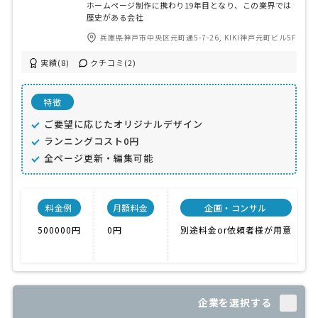
ホームページ制作に携わり19年目となり、この業界では
歴史がある会社
兵庫県神戸市中央区元町通5-7-26, KIKI神戸元町ビル5F
実績(8)
クチコミ(2)
特徴
ご要望に応じたオリジナルデザイン
ランニングコスト0円
全ページ更新・編集可能
料金例
月額料金
企画・コンサル
500000円
0円
別途料金or依頼者様が用意
企業を選択する