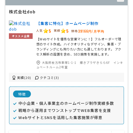
株式会社dob
【集客に特化】ホームページ制作
5
5
人気
実績
価格
39166円/月平均
オススメ企業
【Webサイトを優秀な営業マンに！】フルオーダーで理
想のサイト作成。ハイクオリティなデザイン、集客・ブ
ランディングにも拘りたい方にも適しております。 アク
セス解析の設置を含め、SEO施策を実施します。
大阪府枚方市車塚1-1-1 輝きプラザきらら6F インキ
ュベートルーム2号室
実績(20)
クチコミ(3)
特徴
中小企業・個人事業主のホームページ制作実績多数
戦略から運用までワンストップでWEB集客を支援
WebサイトとSNSを活用した集客施策が得意