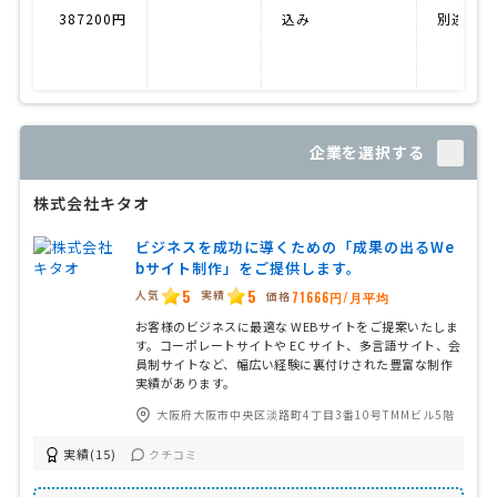
387200円
込み
別途料金
企業を選択する
株式会社キタオ
ビジネスを成功に導くための「成果の出るWe
bサイト制作」をご提供します。
5
5
人気
実績
価格
71666円/月平均
お客様のビジネスに最適な WEBサイトをご提案いたしま
す。コーポレートサイトや EC サイト、多言語サイト、会
員制サイトなど、幅広い経験に裏付けされた豊富な制作
実績があります。
大阪府大阪市中央区淡路町4丁目3番10号TMMビル5階
実績(15)
クチコミ