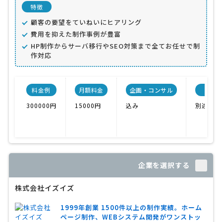
特徴
顧客の要望をていねいにヒアリング
費用を抑えた制作事例が豊富
HP制作からサーバ移行やSEO対策まで全てお任せで制
作対応
料金例
月額料金
企画・コンサル
300000円
15000円
込み
別途料金
企業を選択する
株式会社イズイズ
1999年創業 1500件以上の制作実績。ホーム
ページ制作、WEBシステム開発がワンストッ