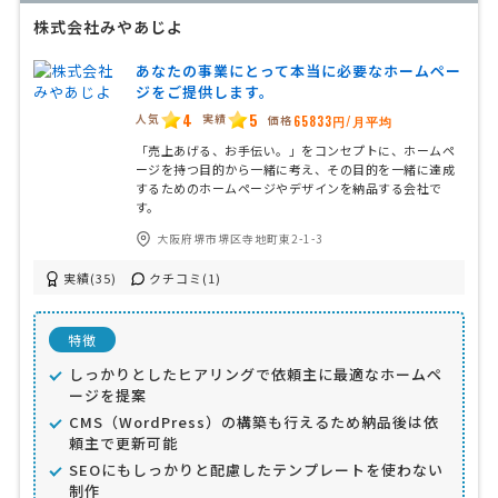
株式会社みやあじよ
あなたの事業にとって本当に必要なホームペー
ジをご提供します。
4
5
人気
実績
価格
65833円/月平均
「売上あげる、お手伝い。」をコンセプトに、ホームペ
ージを持つ目的から一緒に考え、その目的を一緒に達成
するためのホームページやデザインを納品する会社で
す。
大阪府堺市堺区寺地町東2-1-3
実績(35)
クチコミ(1)
特徴
しっかりとしたヒアリングで依頼主に最適なホームペ
ージを提案
CMS（WordPress）の構築も行えるため納品後は依
頼主で更新可能
SEOにもしっかりと配慮したテンプレートを使わない
制作