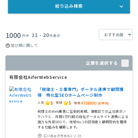
絞り込み検索
1000
11 - 20
件中
件表示
並び順に関して
企業を選択する
有限会社AiferWebService
「税理士・士業専門」ポータル連携で顧問獲
得 特化型SEOホームページ制作
5
5
人気
実績
価格
47300円/月平均
税理士のWeb集客に圧倒的実績。激戦区での上位表示ノ
ウハウと、月間1万PV超の自社ポータルサイト連携による
強力な外部SEOで、地域No.1の認知度と顧問契約を獲得
する仕組みを構築します。
石川県金沢市有松2-2-38