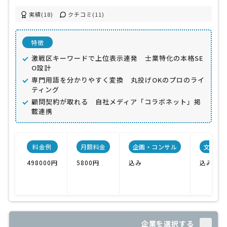
実績(18)
クチコミ(11)
特徴
激戦区キーワードで上位表示連発 士業特化の本格SE
O設計
専門用語を分かりやすく変換 丸投げOKのプロのライ
ティング
顧問契約が取れる 自社メディア「コラボネット」掲
載連携
料金例
月額料金
企画・コンサル
文章作
498000円
5800円
込み
込み
企業を選択する