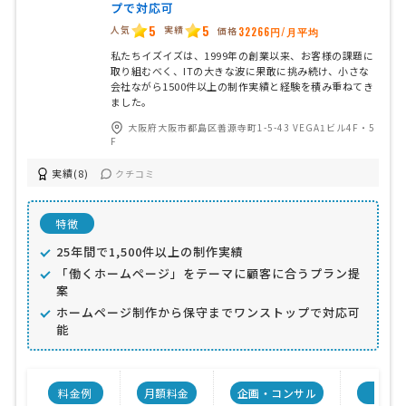
プで対応可
5
5
人気
実績
価格
32266円/月平均
私たちイズイズは、1999年の創業以来、お客様の課題に
取り組むべく、ITの大きな波に果敢に挑み続け、小さな
会社ながら1500件以上の制作実績と経験を積み重ねてき
ました。
大阪府大阪市都島区善源寺町1-5-43 VEGA1ビル4F・5
F
実績(8)
クチコミ
特徴
25年間で1,500件以上の制作実績
「働くホームページ」をテーマに顧客に合うプラン提
案
ホームページ制作から保守までワンストップで対応可
能
料金例
月額料金
企画・コンサル