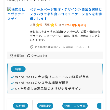
＜ホームページ制作・デザイン＞豊富な実績と
ノウハウでより良いコミュニケーションをお手
伝いします
5
5
人気
実績
価格
82500円/月平均
多彩なスキルを持った制作メンバーが、企画・構成から
デザイン、コピーワーク、撮影、構築、運用までご提案
いたします。
東京都港区南青山2-2-15 Win青山ビル UCF6F
実績(8)
クチコミ(4)
特徴
WordPressの大規模リニューアルの経験が豊富
WordPressのシステム構築が得意
UXを考慮した高品質のオリジナルデザイン
料金例
月額料金
企画・コンサル