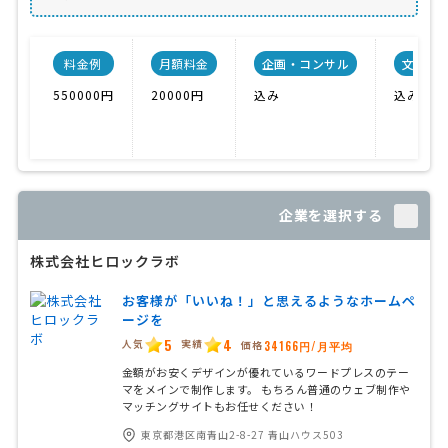
料金例
月額料金
企画・コンサル
文章作
550000円
20000円
込み
込み
企業を選択する
株式会社ヒロックラボ
お客様が「いいね！」と思えるようなホームペ
ージを
5
4
人気
実績
価格
34166円/月平均
金額がお安くデザインが優れているワードプレスのテー
マをメインで制作します。 もちろん普通のウェブ制作や
マッチングサイトもお任せください！
東京都港区南青山2-8-27 青山ハウス503