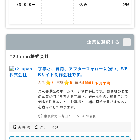
990000円
込み
別途料金
企業を選択する
T2Japan株式会社
丁寧さ、費用、アフターフォローに強い、WE
Bサイト制作会社です。
5
5
人気
実績
価格
40000円/月平均
東京都港区のホームページ制作会社です。 お客様の要求
の本質が何かを考える丁寧さ、必要なものに絞ることで
価格を抑えること、お客様と一緒に理想を目指す対応力
を強みとしております。
東京都港区青山2-15-5 FARO青山1F
実績(8)
クチコミ(4)