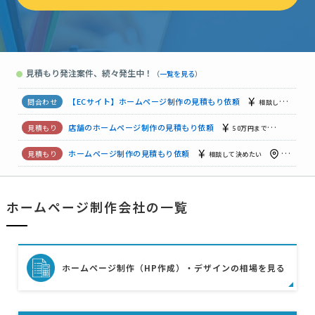
【コーポレートサイト（企業サイト）】ホームページ制作の見積もり依頼
【保護犬支援ブランドのホームページ兼ネットショップを制作】の見積もり依頼
見積もり発注案件、続々発生中！
●
（
一覧を見る
）
【サービスサイトのページ新規追加・更新】ホームページ制作の見積もり依頼
【ECサイト】ホームページ制作の見積もり依頼
相談して決めたい
店舗のホームページ制作の見積もり依頼
50万円まで
東京都
ホームページ制作の見積もり依頼
相談して決めたい
東京都
ホームページ制作の見積もり依頼
相談して決めたい
神奈川県
ホームページ制作会社の一覧
【新規】ホームページ制作の見積もり依頼
相談して決めたい
ホームページ制作（HP作成）・デザインの相場を見る