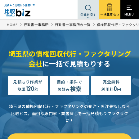
見積もり比較なら比較ビズ
MENU
一括見積もり
企業を探す
HOME
行政書士事務所
行政書士事務所の一覧
債権回収代行・ファクタ
埼玉県の債権回収代行・ファクタリング
会社
に一括で見積もりする
債権回収の相談・提案依頼
予算上限なし
埼玉県
【法人向け小額債権】債権回収の相談・提案依頼
予算上限なし
見積もり作業が
目的・条件で
完全無料
120
検索
0
【債権回収】の相談・提案依頼
相談して決めたい
埼玉県
簡単
秒
お好み
利用料
円
【工事代金未払い】債権回収の相談・提案依頼
予算上限なし
埼玉県の債権回収代行・ファクタリングの発注・外注先探しなら
債権回収の相談・提案依頼
相談して決めたい
埼玉県
比較ビズ。
面倒な専門家・業者探しを一括見積もりでラクラク
に！
債権回収の相談・提案依頼
予算上限なし
埼玉県
【法人向け小額債権】債権回収の相談・提案依頼
相談して決めたい