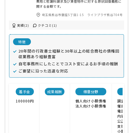
費用と慰謝料請求及び賃借物件に対する原状回復義務に
関する金額です。
埼玉県熊谷市銀座5丁目1-15 ライフプラザ熊谷704号
実績(2)
クチコミ(1)
特徴
20年間の行政書士経験と30年以上の総合商社の債権回
収業務あり経験豊富
自宅事務所にしたことでコスト安によるお手頃の報酬
ご要望に沿った迅速な対応
着手金
成果報酬
得意分野
対応
100000円
個人向け小額債権
調査
法人向け小額債権
催告書送
電話催促
内容証明
公正証書
支払督促
小額訴訟