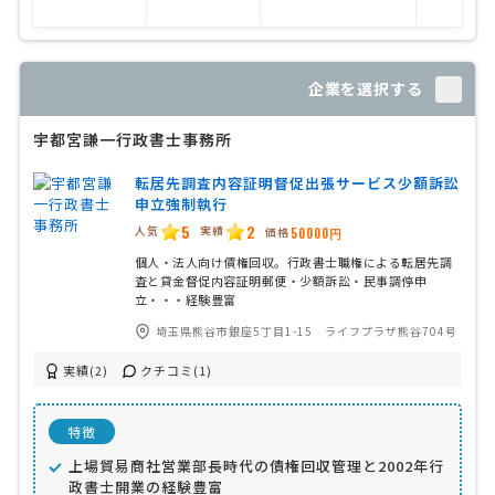
企業を選択する
宇都宮謙一行政書士事務所
転居先調査内容証明督促出張サービス少額訴訟
申立強制執行
5
2
人気
実績
価格
50000円
個人・法人向け債権回収。行政書士職権による転居先調
査と貸金督促内容証明郵便・少額訴訟・民事調停申
立・・・経験豊富
埼玉県熊谷市銀座5丁目1-15 ライフプラザ熊谷704号
実績(2)
クチコミ(1)
特徴
上場貿易商社営業部長時代の債権回収管理と2002年行
政書士開業の経験豊富