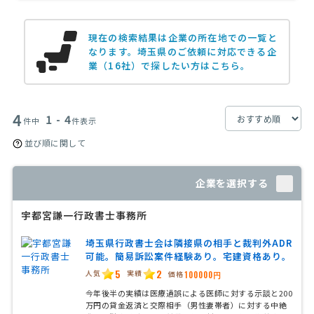
現在の検索結果は企業の所在地での一覧と
なります。
埼玉県のご依頼に対応できる企
業（16社）で探したい方はこちら。
4
1 - 4
件中
件表示
並び順に関して
企業を選択する
宇都宮謙一行政書士事務所
埼玉県行政書士会は隣接県の相手と裁判外ADR
可能。簡易訴訟案件経験あり。宅建資格あり。
5
2
人気
実績
価格
100000円
今年後半の実績は医療過誤による医師に対する示談と200
万円の貸金返済と交際相手（男性妻帯者）に対する中絶