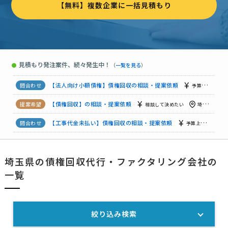
【無料】複数企業に一括見積もり
【債権回収管理】債権回収の相談・提案依頼
相談して決めたい
債権回収の相談・提案依頼
相談して決めたい
埼玉県
【お電話連絡お控え下さい】債権回収の相談・提案依頼
相談し
見積もり発注案件、続々発生中！
●
（
一覧を見る
）
債権回収の相談・提案依頼
予算上限なし
埼玉県
【法人向け小額債権】債権回収の相談・提案依頼
予算上限なし
【債権回収】の相談・提案依頼
相談して決めたい
埼玉県
【工事代金未払い】債権回収の相談・提案依頼
予算上限なし
債権回収の相談・提案依頼
相談して決めたい
埼玉県
埼玉県の債権回収代行・ファクタリング会社の
債権回収の相談・提案依頼
予算上限なし
埼玉県
一覧
絞り込み検索