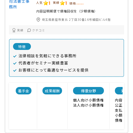
1
1
人気
実績
価格
-----
内容証明郵便で債権回収を（少額債権）
埼玉県新座市東北 2丁目30番16号細田ビル4階
実績
クチコミ
特徴
法律相談を気軽にできる事務所
代表者がセミナー実績豊富
お客様にとって最適なサービスを提供
着手金
成果報酬
得意分野
対応業
個人向け小額債権
内容証明
法人向け小額債権
公正証書
支払督促
小額訴訟
債権回収