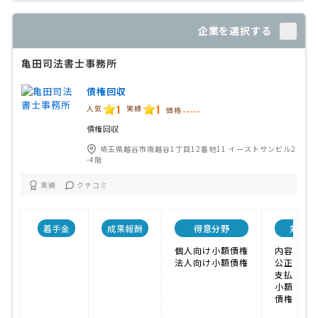
企業を選択する
亀田司法書士事務所
債権回収
1
1
人気
実績
価格
-----
債権回収
埼玉県越谷市南越谷1丁目12番地11 イーストサンビル2
-4階
実績
クチコミ
着手金
成果報酬
得意分野
対応業
個人向け小額債権
内容証明
法人向け小額債権
公正証書
支払督促
小額訴訟
債権回収