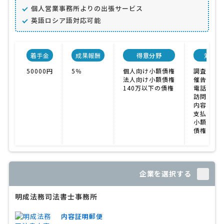
個人営業事務所よりの出張サービス
英語ロシア語対応可能
着手金
成果報酬
得意分野
対応業
50000円
5％
個人向け小額債権
調査
法人向け小額債権
催告書送
140万以下の債権
電話催促
訪問催促
内容証明
支払督促
小額訴訟
債権回収
企業を選択する
明成法務司法書士事務所
内容証明郵便