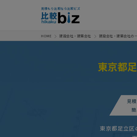
見積もり比較なら比較ビズ
HOME
建設会社・建築会社
建設会社・建築会社の
東京都足
【アパートの水漏れ修理】設備・
内装工事の見積り
相談して決
見積
内装工事メインの改修工事ができ
簡
【日焼けサロンのリフォーム】
東京都足立区
内装工事の見積り
相談して決