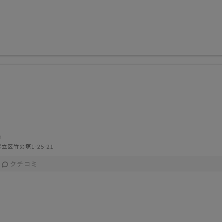
治
立区竹の塚1-25-21
クチコミ