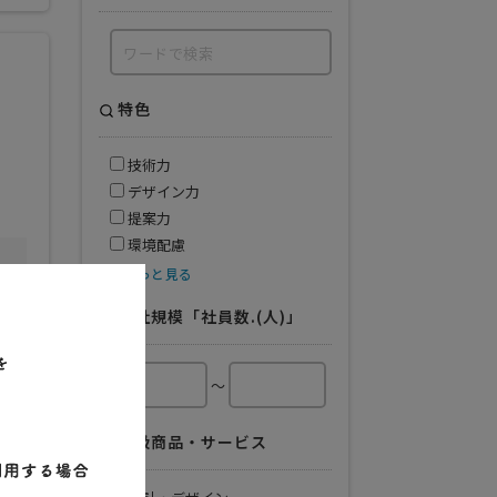
特色
技術力
デザイン力
提案力
環境配慮
もっと見る
会社規模「社員数.(人)」
～
取扱商品・サービス