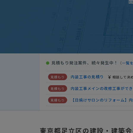
【自動火災報知機がある物件の居
【内装工事】建設会社への相談・
小規模マンション建て替え相談(6
【室内の洗い工事・７１㎡】の見
【表参道│展示用壁面造作】内装
見積もり発注案件、続々発生中！
●
（
一覧
【アパートの水漏れ修理】設備・
内装工事の見積り
相談して決
内装工事メインの改修工事ができ
【日焼けサロンのリフォーム】
内装工事の見積り
相談して決
【自動火災報知機がある物件の居
東京都足立区の建設・建築会