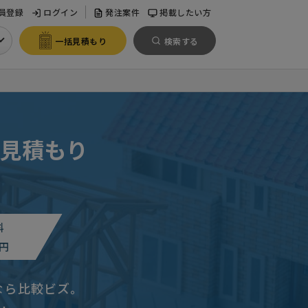
員登録
ログイン
発注案件
掲載したい方
一括見積もり
検索する
見積もり
料
円
なら比較ビズ。