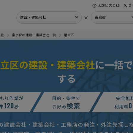
比較ビズとは
会
×
建設・建築会社
東京都
一覧
東京都の建設・建築会社一覧
足立区
立区の建設・建築会社
に一括で
する
電気・管工事の見積り
相談して決めたい
東京都
めたい
東京都
もり作業が
目的・条件で
完全無
120
検索
0
る会社を探しています
単
秒
相談して決めたい
お好み
東京都
利用料
内装工事の見積り
相談して決めたい
東京都
の建設会社・建築会社・工務店の発注・外注先探し
めたい
東京都