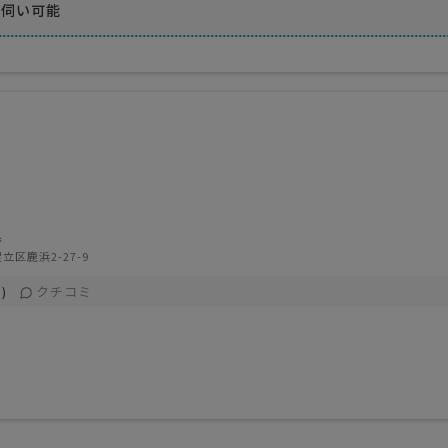
お伺い可能
晃
立区鹿浜2-27-9
クチコミ
)