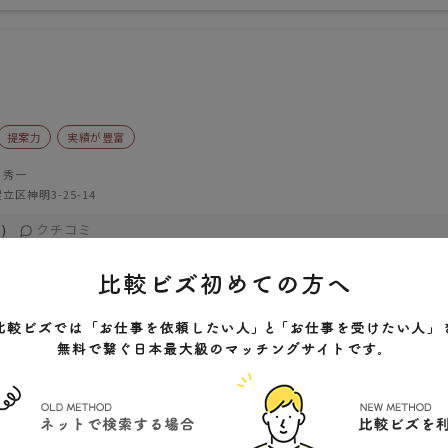
提案力
実績が豊富
 秀一
立区神明3-25-14
クチコミ
)
店舗什器・設備・インテリア
店舗建築・商業建築
外装工事
建築工事
基礎・土木工事
解体工事
内装工事
設備・管工事
材（建築資材）
で迅速なご提案と的確で美しい施工