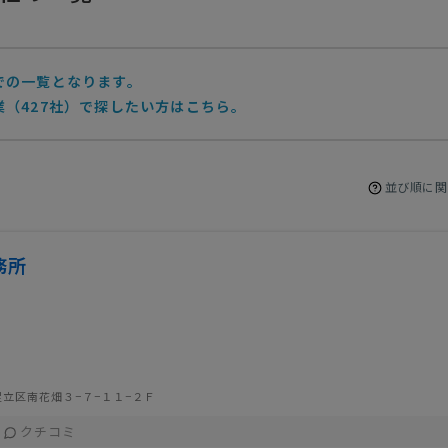
での一覧となります。
（427社）で探したい方はこちら。
並び順に関
務所
立区南花畑３−７−１１−２Ｆ
クチコミ