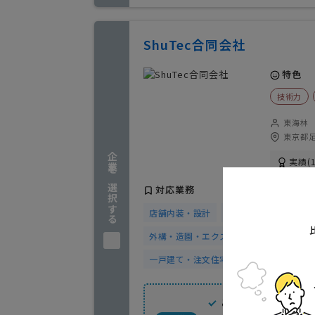
ShuTec合同会社
特色
技術力
東海林
東京都足
企業を選択する
実績(1
対応業務
店舗内装・設計
オフィス内装・設計
外構・造園・エクステリア工事
建設・
一戸建て・注文住宅
設計事務所
建
ご要望に対し正確