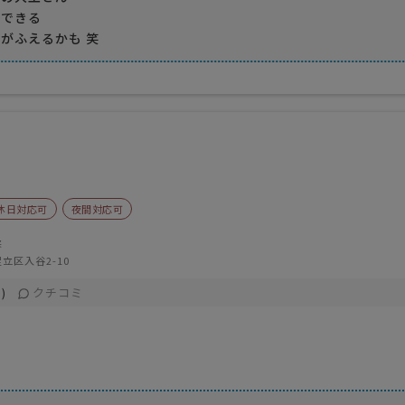
ができる
がふえるかも 笑
休日対応可
夜間対応可
柔
立区入谷2-10
クチコミ
)