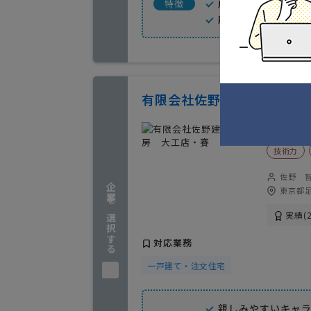
広い見識を持つ建
特徴
顧客満足度が高く
有限会社佐野建築工房 大
特色
技術力
佐野 
企業を選択する
東京都足
実績(2
対応業務
一戸建て・注文住宅
親しみやすいキャ