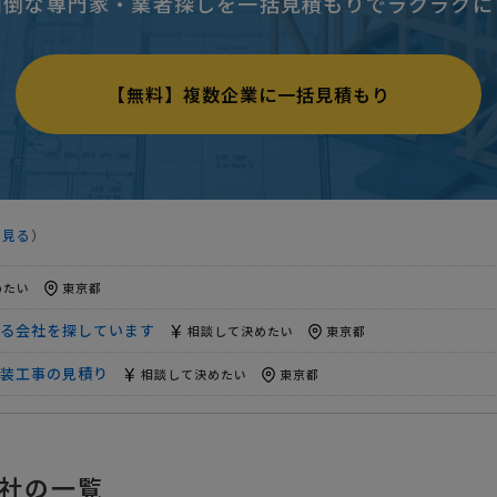
面倒な専門家・業者探しを一括見積もりでラクラクに
室１件への連動と報知機設置工事】の見積り
15万円まで
東京都
問合せ
相談して決めたい
東京都
【無料】複数企業に一括見積もり
00平米)
相談して決めたい
東京都
積り
相談して決めたい
東京都
工事の見積り
30万円まで
東京都
を見る
）
電気・管工事の見積り
相談して決めたい
東京都
めたい
東京都
る会社を探しています
相談して決めたい
東京都
内装工事の見積り
相談して決めたい
東京都
めたい
東京都
室１件への連動と報知機設置工事】の見積り
15万円まで
東京都
社の一覧