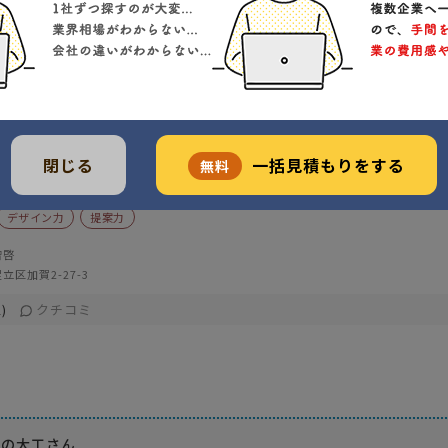
築士で宮大工の代表がお客さんをサポート
、リピートのお客様の工事を多数施工しています
工店・賽
閉じる
一括見積もりをする
無料
デザイン力
提案力
智啓
立区加賀2-27-3
クチコミ
)
ラの大工さん