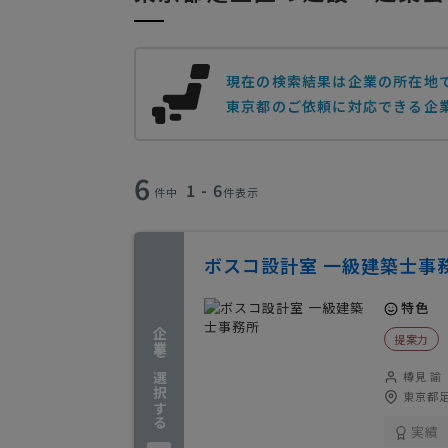
現在の検索結果は企業の所在地
東京都のご依頼に対応できる企業
6
1 - 6
件中
件表示
ボスコ設計室 一級建築士事
特色
企業を選択する
提案力
樽見 諭
東京都足
実績