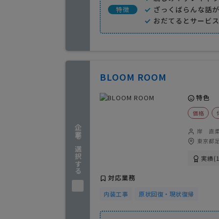
ざっくばらんな話
特徴
おだてるとサービス
BLOOM ROOM
特色
価格
企業を選択する
岸 直
東京都足
実績(1
対応業務
内装工事
原状回復・現状復帰