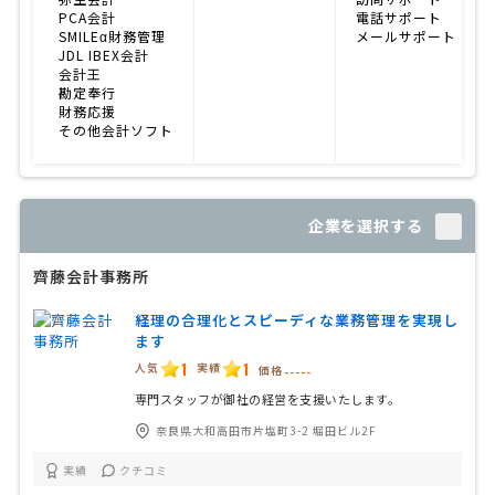
PCA会計
電話サポート
SMILEα財務管理
メールサポート
JDL IBEX会計
会計王
勘定奉行
財務応援
その他会計ソフト
企業を選択する
齊藤会計事務所
経理の合理化とスピーディな業務管理を実現し
ます
1
1
人気
実績
価格
-----
専門スタッフが御社の経営を支援いたします。
奈良県大和高田市片塩町3-2 堀田ビル2F
実績
クチコミ