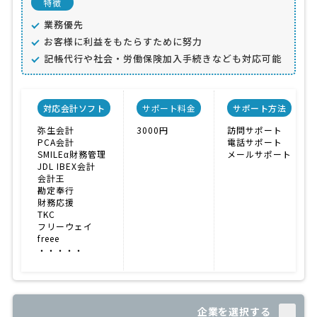
特徴
業務優先
お客様に利益をもたらすために努力
記帳代行や社会・労働保険加入手続きなども対応可能
対応会計ソフト
サポート料金
サポート方法
弥生会計
3000円
訪問サポート
PCA会計
電話サポート
SMILEα財務管理
メールサポート
JDL IBEX会計
会計王
勘定奉行
財務応援
TKC
フリーウェイ
freee
・・・・・
企業を選択する