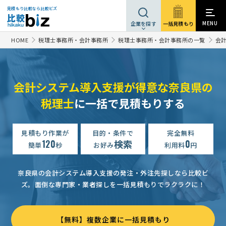
見積もり比較なら比較ビズ
MENU
一括見積もり
企業を探す
HOME
税理士事務所・会計事務所
税理士事務所・会計事務所の一覧
会
会計システム導入支援が得意な奈良県の
税理士
に一括で見積もりする
見積もり作業が
目的・条件で
完全無料
120
検索
0
簡単
秒
お好み
利用料
円
奈良県の会計システム導入支援の発注・外注先探しなら比較ビ
ズ。
面倒な専門家・業者探しを一括見積もりでラクラクに！
【無料】複数企業に一括見積もり