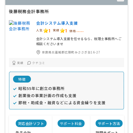
後藤税務会計事務所
会計システム導入支援
1
1
人気
実績
価格
-----
会計システム導入支援を任せるなら、税理士事務所へご
相談くださいませ
奈良県北葛城郡広陵町みささぎ台16-27
実績
クチコミ
特徴
昭和55年に創立の事務所
創業後の事業計画の作成も支援
節税・助成金・融資などによる資金繰りを支援
対応会計ソフト
サポート料金
サポート方法
弥生会計
訪問サポート