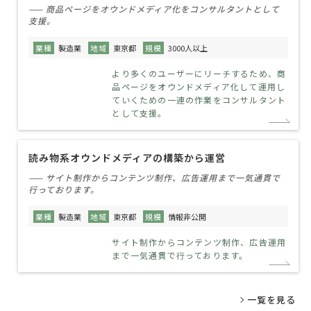
—— 商品ページをオウンドメディア化をコンサルタントとして
支援。
業種
製造業
地域
東京都
規模
3000人以上
より多くのユーザーにリーチするため、商
品ページをオウンドメディア化して運用し
ていくための一連の作業をコンサルタント
として支援。
読み物系オウンドメディアの構築から運営
—— サイト制作からコンテンツ制作、広告運用まで一気通貫で
行っております。
業種
製造業
地域
東京都
規模
情報非公開
サイト制作からコンテンツ制作、広告運用
まで一気通貫で行っております。
一覧を見る