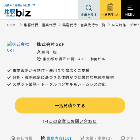
見積もり比較なら比較ビズ
MENU
一括見積もり
企業を探す
HOME
集客代行・営業代行
集客代行・営業代行の一覧
広告制作・デザ
株式会社GoF
藤岡 聡
東京都
中野区
中野3-49-5 和商ビル
事業戦略から制作・運用まで幅広くご⽀援
分析・戦略策定に基づき具体的かつ効果的な施策を提供
スポット業務・トータルコンサルもシームレス対応
一括見積りする
この企業にお問い合わせ
会社情報
業務内容(16)
実績・事例(2)
クチコミ