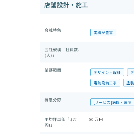
店舗設計・施工
会社特色
実績が豊富
会社規模「社員数.
(人)」
業務範囲
デザイン・設計
電気設備工事
塗
得意分野
[サービス]病院・医院
平均坪単価「.(万
50 万円
円)」