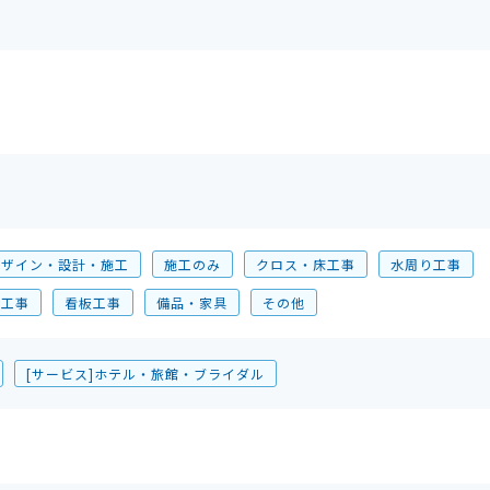
デザイン・設計・施工
施工のみ
クロス・床工事
水周り工事
装工事
看板工事
備品・家具
その他
[サービス]ホテル・旅館・ブライダル