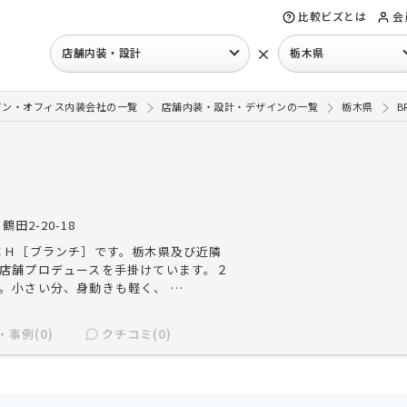
比較ビズとは
会
×
店舗内装・設計
栃木県
イン・オフィス内装会社の一覧
店舗内装・設計・デザインの一覧
栃木県
B
鶴田2-20-18
ＣＨ［ブランチ］です。栃木県及び近隣
店舗プロデュースを手掛けています。２
。小さい分、身動きも軽く、 …
・事例(0)
クチコミ(0)