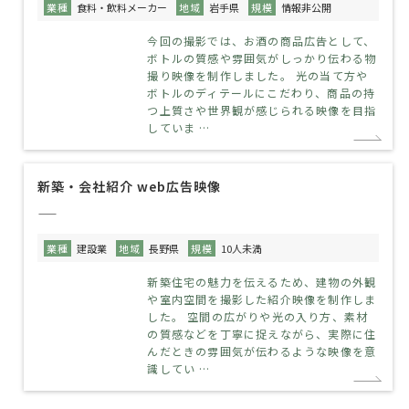
業種
食料・飲料メーカー
地域
岩手県
規模
情報非公開
今回の撮影では、お酒の商品広告として、
ボトルの質感や雰囲気がしっかり伝わる物
撮り映像を制作しました。 光の当て方や
ボトルのディテールにこだわり、商品の持
つ上質さや世界観が感じられる映像を目指
していま …
新築・会社紹介 web広告映像
——
業種
建設業
地域
長野県
規模
10人未満
新築住宅の魅力を伝えるため、建物の外観
や室内空間を撮影した紹介映像を制作しま
した。 空間の広がりや光の入り方、素材
の質感などを丁寧に捉えながら、実際に住
んだときの雰囲気が伝わるような映像を意
識してい …