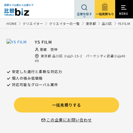
見積もり比較なら比較ビズ
MENU
一括見積もり
企業を探す
HOME
クリエイター
クリエイターの一覧
東京都
品川区
YS FILM
YS FILM
猿舘 啓伸
東京都
品川区
小山3-15-2 パークシティ武蔵小山40
09
安定した進行と柔軟な対応力
個人の強み低価格
対応可能なグローバル案件
一括見積りする
この企業にお問い合わせ