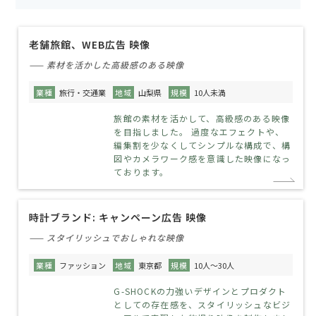
老舗旅館、WEB広告 映像
—— 素材を活かした高級感のある映像
業種
旅行・交通業
地域
山梨県
規模
10人未満
旅館の素材を活かして、高級感のある映像
を目指しました。 過度なエフェクトや、
編集割を少なくしてシンプルな構成で、構
図やカメラワーク感を意識した映像になっ
ております。
時計ブランド: キャンペーン広告 映像
—— スタイリッシュでおしゃれな映像
業種
ファッション
地域
東京都
規模
10人～30人
G-SHOCKの力強いデザインとプロダクト
としての存在感を、スタイリッシュなビジ