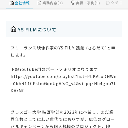
クチコミ(
会社情報
業務内容(1)
実績・事例(9)
YS FILMについて
フリーランス映像作家のYS FILM 猿舘 (さるだて)と申
します。
下記Youtube用のポートフォリオになります。
https://youtube.com/playlist?list=PLKVLuDNWn
s0bhR11CPsImGqnUgVfsC_y4&si=pqzHb4gbu7U
KArMf
グラスゴー大学 映画学部を2023年に卒業し、まだ業
界年数としては若い世代ではありすが、広告のグロー
バルキャンペーンから個人規模のプロジェクト、映