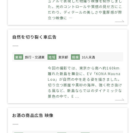
ュアルで表現した物撮り映像を制作しまし
た。光のコントロールや質感の見せ方にこ
だわり、ディテールの美しさや重厚感が際
立つ映像に …
自然を切り裂く車広告
——
業種
旅行・交通業
地域
東京都
規模
10人未満
今回の撮影では、東京から南へ約160km
離れた新島を舞台に、EV「KONA Mauna
Loa」が自然の中を走る姿を描きました。
切り立つ断崖や黒砂の海岸、強く吹き抜け
る風など、新島ならではのダイナミックな
景色の中で、E …
お酒の商品広告 映像
——