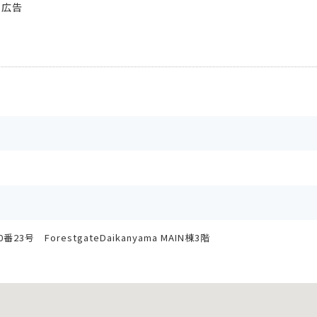
イ広告
号 ForestgateDaikanyama MAIN棟3階