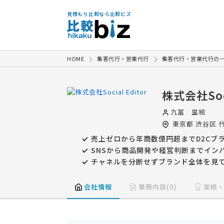
見積もり比較なら比較ビズ
HOME
集客代行・営業代行
集客代行・営業代行の
株式会社Soci
九冨 里絵
東京都
渋谷区
代
売上ゼロから年商数億円超までD2Cブ
SNSから商品開発や経営判断までイン
チャネルを分断せずブランド全体を見
会社情報
業務内容(0)
実績・