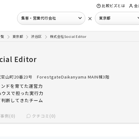
比較ビズとは
会
×
集客・営業代行会社
東京都
一覧
東京都
渋谷区
株式会社Social Editor
al Editor
官山町20番23号 ForestgateDaikanyama MAIN棟3階
ランドを育てた運営力
ハウスで担った実行力
て判断してきたチーム
事例(0)
クチコミ(0)