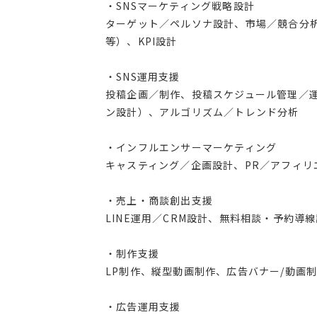
・SNSマーケティング戦略設計
ターゲット／ペルソナ設計、市場／競合分析、媒体選
等）、KPI設計
・SNS運用支援
投稿企画／制作、投稿スケジュール管理／
ン設計）、アルゴリズム／トレンド分析
・インフルエンサーマーケティング
キャスティング／企画設計、PR／アフィリ
・売上・商談創出支援
LINE運用／CRM設計、無料相談・予約
・制作支援
LP制作、縦型動画制作、広告バナー/動画
・広告運用支援