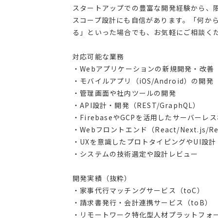
スタートアップでの豊富な開発経験から、
スコープ設計にも自信があります。「何か
る」といった場合でも、お気軽にご相談く
対応可能な業務
・Webアプリケーションの新規開発・改善
・モバイルアプリ（iOS/Android）の開発
・管理画面や社内ツールの開発
・API設計・開発（REST/GraphQL）
・FirebaseやGCPを活用したサーバーレ
・Webフロントエンド（React/Next.js/R
・UXを意識したプロトタイピングやUI設計
・システムの技術選定や設計レビュー
開発実績（抜粋）
・家事代行マッチングサービス（toC）
・請求書発行・会計連携サービス（toB）
・リモートワーク特化型人材プラットフォ