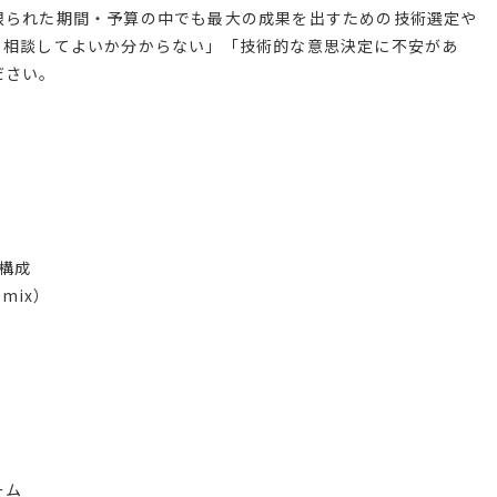
限られた期間・予算の中でも最大の成果を出すための技術選定や
ら相談してよいか分からない」「技術的な意思決定に不安があ
ださい。
ス構成
emix）
ーム