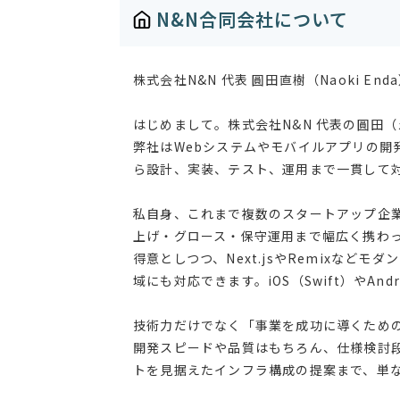
N&N合同会社について
株式会社N&N 代表 圓田直樹（Naoki End
はじめまして。株式会社N&N 代表の圓田
弊社はWebシステムやモバイルアプリの開
ら設計、実装、テスト、運用まで一貫して
私自身、これまで複数のスタートアップ企業
上げ・グロース・保守運用まで幅広く携わってま
得意としつつ、Next.jsやRemixなどモ
域にも対応できます。iOS（Swift）やAn
技術力だけでなく「事業を成功に導くため
開発スピードや品質はもちろん、仕様検討段
トを見据えたインフラ構成の提案まで、単