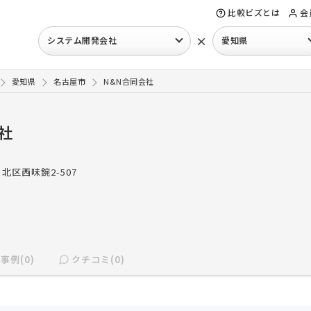
比較ビズとは
会
×
システム開発会社
愛知県
愛知県
名古屋市
N&N合同会社
社
北区西味鋺2-507
事例(0)
クチコミ(0)