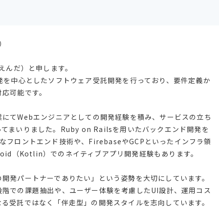
a）
（えんだ）と申します。
発を中心としたソフトウェア受託開発を行っており、要件定義か
対応可能です。
にてWebエンジニアとしての開発経験を積み、サービスの立ち
いりました。Ruby on Railsを用いたバックエンド開発を
ダンなフロントエンド技術や、FirebaseやGCPといったインフラ領
droid（Kotlin）でのネイティブアプリ開発経験もあります。
の開発パートナーでありたい」という姿勢を大切にしています。
階での課題抽出や、ユーザー体験を考慮したUI設計、運用コス
なる受託ではなく「伴走型」の開発スタイルを志向しています。