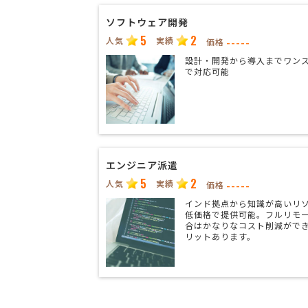
ソフトウェア開発
5
2
人気
実績
-----
価格
設計・開発から導入までワン
で対応可能
エンジニア派遣
5
2
人気
実績
-----
価格
インド拠点から知識が高いリ
低価格で提供可能。フルリモ
合はかなりなコスト削減がで
リットあります。