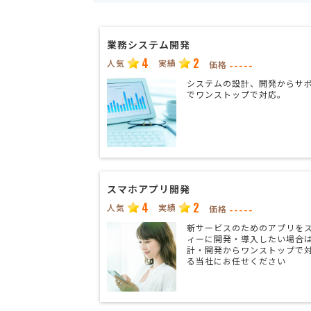
業務システム開発
4
2
人気
実績
-----
価格
システムの設計、開発からサ
でワンストップで対応。
スマホアプリ開発
4
2
人気
実績
-----
価格
新サービスのためのアプリを
ィーに開発・導入したい場合
計・開発からワンストップで
る当社にお任せください