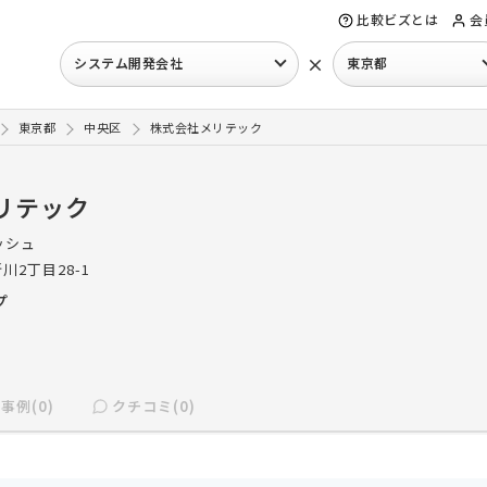
比較ビズとは
会
×
システム開発会社
東京都
東京都
中央区
株式会社メリテック
リテック
ッシュ
川2丁目28-1
プ
事例(0)
クチコミ(0)