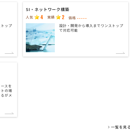
SI・ネットワーク構築
4
2
人気
実績
-----
価格
ストップ
設計・開発から導入までワンストップ
で対応可能
ソースを
ートの場
きるがメ
一覧を見