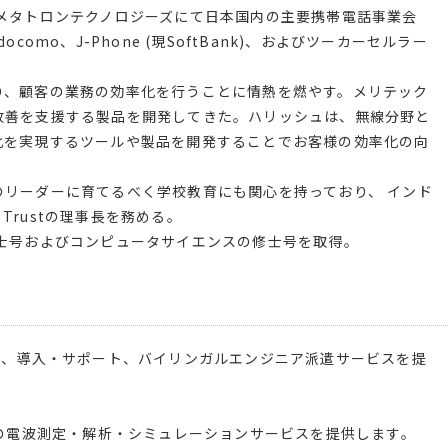
メタトロンテクノロジーズにて日本国内の主要携帯電話事業会
omo、J-Phone (現SoftBank)、およびツーカーセルラー
り、顧客の業務の効率化を行うことに情熱を燃やす。メリテック
改善を支援する製品を開発してきた。ハリッシュは、無線分野と
化を実現するツールや製品を開発することでお客様の効率化の向
リーダーに育てるべく学校教育にも関心を持っており、 インド
re Trustの理事長を務める。
学士号およびコンピュータサイエンスの修士号を取得。
発、導入・サポート、バイリンガルエンジニア派遣サービスを提
ルの電波測定・解析・シミュレーションサービスを提供します。