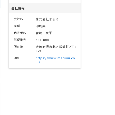
会社情報
会社名
株式会社まるぅ
業種
印刷業
代表者名
宮崎 良平
郵便番号
591-8001
所在地
大阪府堺市北区常磐町2丁2
3-3
URL
https://www.maruuu.co
m/