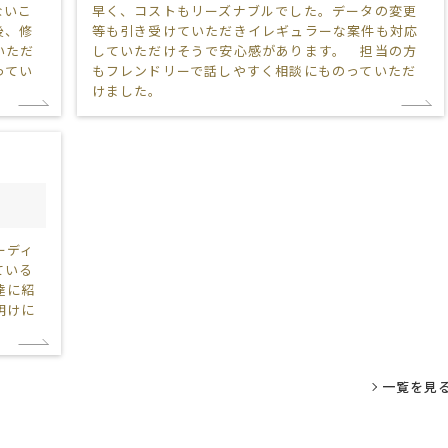
ないこ
早く、コストもリーズナブルでした。データの変更
後、修
等も引き受けていただきイレギュラーな案件も対応
いただ
していただけそうで安心感があります。 担当の方
ってい
もフレンドリーで話しやすく相談にものっていただ
けました。
都
ーディ
ている
達に紹
明けに
一覧を見