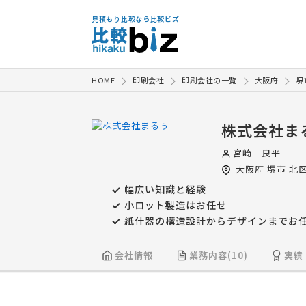
見積もり比較なら比較ビズ
HOME
印刷会社
印刷会社の一覧
大阪府
堺
株式会社ま
宮崎 良平
大阪府
堺市
北区
幅広い知識と経験
小ロット製造はお任せ
紙什器の構造設計からデザインまでお
会社情報
業務内容(10)
実績