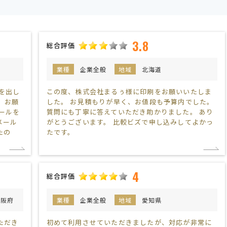
3.8
総合評価
業種
企業全般
地域
北海道
を出し
この度、株式会社まるぅ様に印刷をお願いいたしま
、お願
した。 お見積もりが早く、お値段も予算内でした。
ールを
質問にも丁寧に答えていただき助かりました。 あり
メール
がとうございます。 比較ビズで申し込みしてよかっ
たの
たです。
4
総合評価
大阪府
業種
企業全般
地域
愛知県
ただき
初めて利用させていただきましたが、対応が非常に