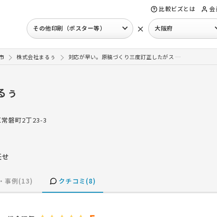
比較ビズとは
会
×
その他印刷（ポスター等）
大阪府
市
株式会社まるぅ
対応が早い。原稿づくり三度訂正したがス …
るぅ
常磐町2丁23-3
任せ
・事例(13)
クチコミ(8)