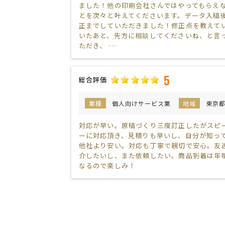
ました！他の印刷会社さんではやってもらえ
とを次々と叶えてくださいます。データ入稿
正までしていただきました！修正点を教えて
いたあと、先方に相談してくださいね、と言
ただき、 …
5
総合評価
業種
個人向けサービス業
地域
東京
対応が早い。原稿づくり三度訂正したがスピ
ーに対応頂き、見積りも早いし、自分が知っ
他社より安い。対応も丁寧で親切で安心。友
介したいし、また依頼したい。商品到着は年
なるので楽しみ！