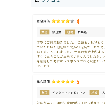
4
総合評価
業種
飲食業
地域
群馬県
丁寧にご対応頂きました。 金額も、見積もり
ていただいた他社様の3分の1程度だったため
いすることにしました。 仕事の都合上私はメ
すぐに見ることが出来ていませんでしたが、
を確認した時にはレスポンスがある状態だっ
で、やり …
5
総合評価
業種
インターネットビジネス
地域
対応が早く、印刷知識0の私に1から教えてい