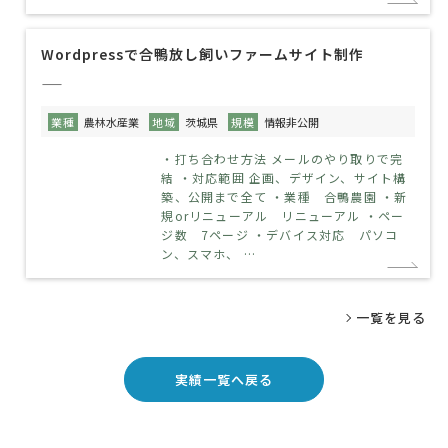
Wordpressで合鴨放し飼いファームサイト制作
——
業種
農林水産業
地域
茨城県
規模
情報非公開
・打ち合わせ方法 メールのやり取りで完
結 ・対応範囲 企画、デザイン、サイト構
築、公開まで全て ・業種 合鴨農園 ・新
規orリニューアル リニューアル ・ペー
ジ数 7ページ ・デバイス対応 パソコ
ン、スマホ、 …
一覧を見る
実績一覧へ戻る