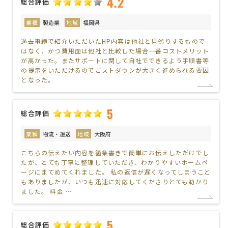
4.2
総合評価
業種
製造業
地域
福岡県
過去事績で紹介いただいたHP内容は他社と見劣りするもので
はなく、かつ費用面は他社と比較した場合一番コストメリット
が高かった。またサポートに関して自社でできるよう手順書等
の提示をいただけるのでごストダウンが大きく進められる要因
となった。
5
総合評価
業種
物流・運送
地域
大阪府
こちらの伝えたい内容を箇条書きで簡単にお伝えしただけでし
たが、とても丁寧に整理していただき、わかりやすいホームペ
ージにまてめてくれました。 私の返信が遅くなってしまうこと
もありましたが、いつも迅速に対応してくださりとても助かり
ました。 料金 …
5
総合評価