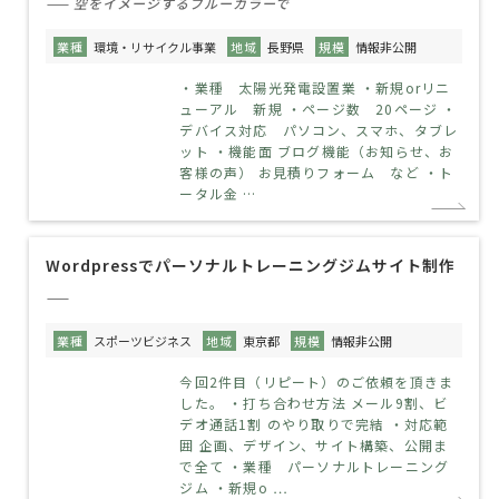
—— 空をイメージするブルーカラーで
業種
環境・リサイクル事業
地域
長野県
規模
情報非公開
・業種 太陽光発電設置業 ・新規orリニ
ューアル 新規 ・ページ数 20ページ ・
デバイス対応 パソコン、スマホ、タブレ
ット ・機能面 ブログ機能（お知らせ、お
客様の声） お見積りフォーム など ・ト
ータル金 …
Wordpressでパーソナルトレーニングジムサイト制作
——
業種
スポーツビジネス
地域
東京都
規模
情報非公開
今回2件目（リピート）のご依頼を頂きま
した。 ・打ち合わせ方法 メール9割、ビ
デオ通話1割 のやり取りで完結 ・対応範
囲 企画、デザイン、サイト構築、公開ま
で全て ・業種 パーソナルトレーニング
ジム ・新規o …