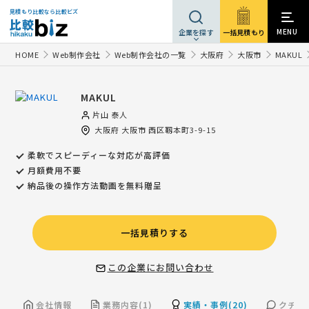
見積もり比較なら比較ビズ
MENU
一括見積もり
企業を探す
HOME
Web制作会社
Web制作会社の一覧
大阪府
大阪市
MAKUL
MAKUL
片山 泰人
大阪府
大阪市
西区靱本町3-9-15
柔軟でスピーディーな対応が高評価
月額費用不要
納品後の操作方法動画を無料贈呈
一括見積りする
この企業にお問い合わせ
会社情報
業務内容(1)
実績・事例(20)
クチコミ