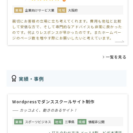
業種
企業向けサービス業
地域
大阪府
親切にお客様の立場に立ち考えてくれます。費用も他社と比較
して安価な方で、そして専門的なアドバイスも非常に良かった
のです。何よりレスポンスが早かったのです。またホームペー
ジのページ数を増やす際にお願いしたいと考えています。
一覧を見る
実績・事例
Wordpressでダンススクールサイト制作
—— カッコよく、動きのあるサイト！
業種
スポーツビジネス
地域
三重県
規模
情報非公開
・打ち合わせ方法 メール9割、ビデオ通話