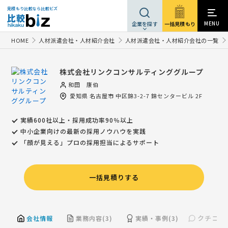
見積もり比較なら比較ビズ
MENU
一括見積もり
企業を探す
HOME
人材派遣会社・人材紹介会社
人材派遣会社・人材紹介会社の一覧
株式会社リンクコンサルティンググループ
和田 康伯
愛知県
名古屋市
中区錦3-2-7 錦センタービル 2F
実績600社以上・採用成功率90％以上
中小企業向けの最新の採用ノウハウを実践
「顔が見える」プロの採用担当によるサポート
一括見積りする
クチコミ(
会社情報
業務内容(3)
実績・事例(3)