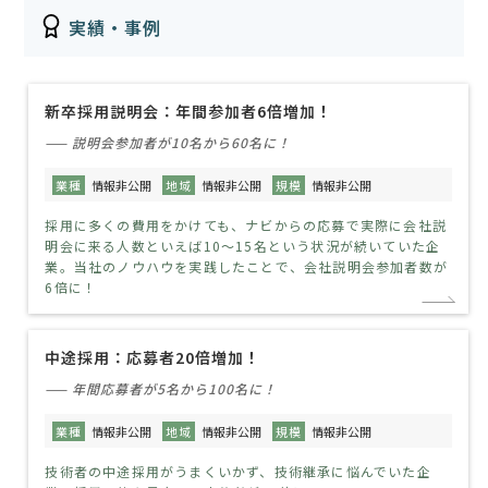
実績・事例
新卒採用説明会：年間参加者6倍増加！
—— 説明会参加者が10名から60名に！
業種
情報非公開
地域
情報非公開
規模
情報非公開
採用に多くの費用をかけても、ナビからの応募で実際に会社説
明会に来る人数といえば10〜15名という状況が続いていた企
業。当社のノウハウを実践したことで、会社説明会参加者数が
6倍に！
中途採用：応募者20倍増加！
—— 年間応募者が5名から100名に！
業種
情報非公開
地域
情報非公開
規模
情報非公開
技術者の中途採用がうまくいかず、技術継承に悩んでいた企