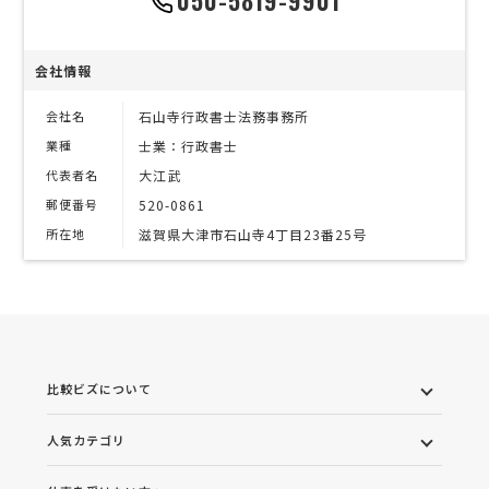
050-5819-9901
会社情報
会社名
石山寺行政書士法務事務所
業種
士業：行政書士
代表者名
大江武
郵便番号
520-0861
所在地
滋賀県大津市石山寺4丁目23番25号
比較ビズについて
人気カテゴリ