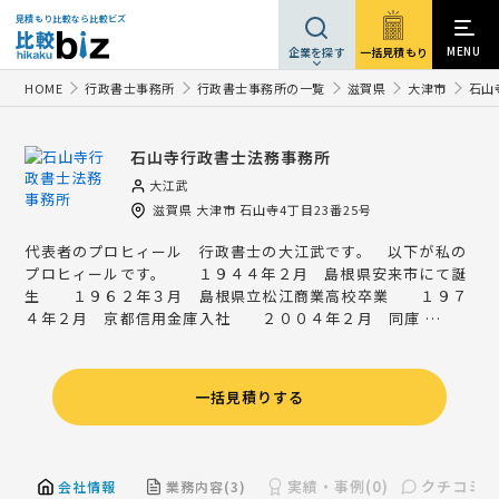
見積もり比較なら比較ビズ
MENU
一括見積もり
企業を探す
HOME
行政書士事務所
行政書士事務所の一覧
滋賀県
大津市
石山
石山寺行政書士法務事務所
大江武
滋賀県
大津市
石山寺4丁目23番25号
代表者のプロヒィール 行政書士の大江武です。 以下が私の
プロヒィールです。 １９４４年２月 島根県安来市にて誕
生 １９６２年３月 島根県立松江商業高校卒業 １９７
４年２月 京都信用金庫入社 ２００４年２月 同庫 …
一括見積りする
実績・事例(0)
クチコミ(0
会社情報
業務内容(3)