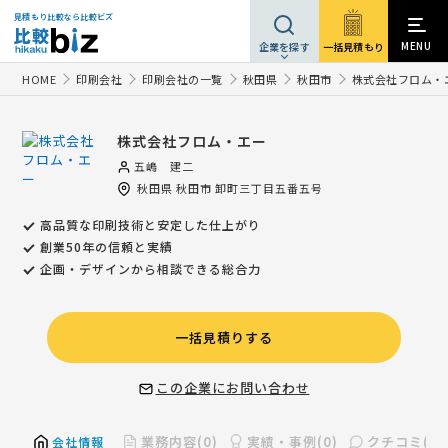
見積もり比較なら比較ビズ
MENU
一括見積もり
企業を探す
HOME
印刷会社
印刷会社の一覧
秋田県
秋田市
株式会社フロム・
株式会社フロム・エー
五嶋 建二
秋田県
秋田市
卸町三丁目五番五号
高品質な印刷技術と安定した仕上がり
創業50年の信頼と実績
企画・デザインから相談できる総合力
一括見積りする
この企業にお問い合わせ
業務内容(0)
実績・事例(0)
クチコミ(0)
会社情報