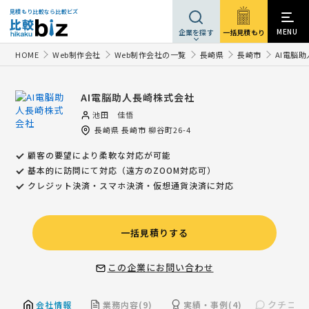
見積もり比較なら比較ビズ
MENU
一括見積もり
企業を探す
HOME
Web制作会社
Web制作会社の一覧
長崎県
長崎市
AI電脳
AI電脳助人長崎株式会社
池田 佳悟
長崎県
長崎市
柳谷町26-4
顧客の要望により柔軟な対応が可能
基本的に訪問にて対応（遠方のZOOM対応可）
クレジット決済・スマホ決済・仮想通貨決済に対応
一括見積りする
この企業にお問い合わせ
クチコミ(
会社情報
業務内容(9)
実績・事例(4)