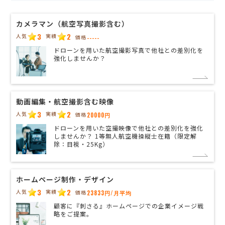
カメラマン（航空写真撮影含む）
3
2
人気
実績
価格
-----
ドローンを用いた航空撮影写真で他社との差別化を
強化しませんか？
動画編集・航空撮影含む映像
3
2
人気
実績
価格
20000円
ドローンを用いた空撮映像で他社との差別化を強化
しませんか？ 1等無人航空機操縦士在籍（限定解
除：目視・25Kg）
ホームページ制作・デザイン
3
2
人気
実績
価格
23833円/月平均
顧客に『刺さる』ホームページでの企業イメージ戦
略をご提案。