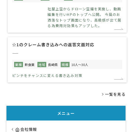
社屋上空からドローン空撮を実施し、動画
編集を行いHPのトップへ公開。 今風のお
洒落なトップ画面になり、高級感が出て居
る為費用対効果もアップした。
☆1のクレーム書き込みへの返答文面対応
——
業種
飲食業
地域
長崎県
規模
10人～30人
ピンチをチャンスに変える書き込み対策
一覧を見る
メニュー
会社情報