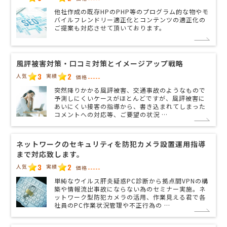
他社作成の既存HPのPHP等のプログラム的な物やモ
バイルフレンドリー適正化とコンテンツの適正化の
ご提案も対応させて頂いております。
風評被害対策・口コミ対策とイメージアップ戦略
3
2
人気
実績
価格
-----
突然降りかかる風評被害、交通事故のようなもので
予測しにくいケースがほとんどですが、風評被害に
あいにくい接客の指導から、書き込まれてしまった
コメントへの対応等、ご要望の状況 …
ネットワークのセキュリティを防犯カメラ設置運用指導
まで対応致します。
3
2
人気
実績
価格
-----
単純なウイルス肝炎疑惑PC診断から拠点間VPNの構
築や情報流出事故にならない為のセミナー実施。ネ
ットワーク型防犯カメラの活用、作業見える君で各
社員のPC作業状況管理や不正行為の …