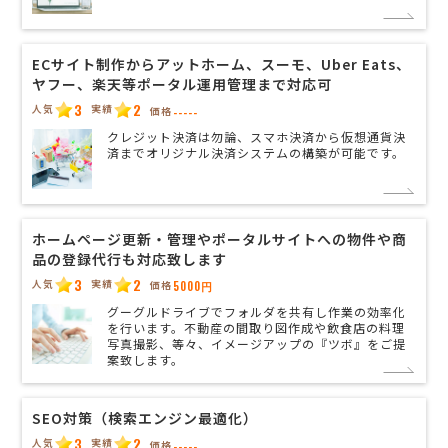
ECサイト制作からアットホーム、スーモ、Uber Eats、
ヤフー、楽天等ポータル運用管理まで対応可
3
2
人気
実績
価格
-----
クレジット決済は勿論、スマホ決済から仮想通貨決
済までオリジナル決済システムの構築が可能です。
ホームページ更新・管理やポータルサイトへの物件や商
品の登録代行も対応致します
3
2
人気
実績
価格
5000円
グーグルドライブでフォルダを共有し作業の効率化
を行います。不動産の間取り図作成や飲食店の料理
写真撮影、等々、イメージアップの『ツボ』をご提
案致します。
SEO対策（検索エンジン最適化）
3
2
人気
実績
価格
-----