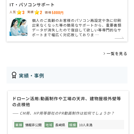
IT・パソコンサポート
3
2
人気
実績
価格
5000円
個人のご高齢のお客様のパソコン再設定や急に印刷
出来なくなった等の簡易なサポートから、重要書類
データが消失したので復旧して欲しい等専門的なサ
ポートまで幅広く対応致しておりま …
一覧を見る
実績・事例
ドローン活用:動画制作や工場の天井、建物屋根外壁等
の点検他
—— CM用、HP用等御社のPR動画制作は如何でしょうか？
業種
情報非公開
地域
長崎県
規模
10人未満