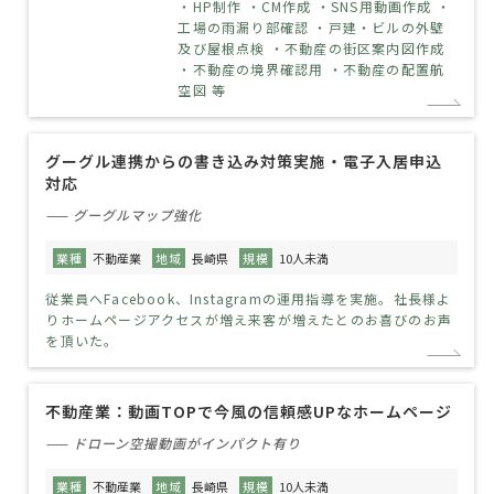
・HP制作 ・CM作成 ・SNS用動画作成 ・
工場の雨漏り部確認 ・戸建・ビルの外壁
及び屋根点検 ・不動産の街区案内図作成
・不動産の境界確認用 ・不動産の配置航
空図 等
グーグル連携からの書き込み対策実施・電子入居申込
対応
—— グーグルマップ強化
業種
不動産業
地域
長崎県
規模
10人未満
従業員へFacebook、Instagramの運用指導を実施。社長様よ
りホームページアクセスが増え来客が増えたとのお喜びのお声
を頂いた。
不動産業：動画TOPで今風の信頼感UPなホームページ
—— ドローン空撮動画がインパクト有り
業種
不動産業
地域
長崎県
規模
10人未満