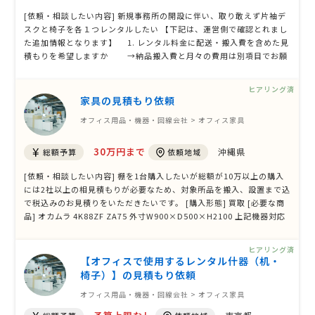
[依頼・相談したい内容] 新規事務所の開設に伴い、取り敢えず片袖デ
スクと椅子を各１つレンタルしたい 【下記は、運営側で確認とれまし
た追加情報となります】 1. レンタル料金に配送・搬入費を含めた見
積もりを希望しますか →納品搬入費と月々の費用は別項目でお願
いします。 2. 中古・リユース品での提案は可能でしょうか →中
古でも構いません。 3. 利用開始の希望日はいつ頃でしょうか
ヒアリング済
→できるだけ早 …
家具の見積もり依頼
オフィス用品・機器・回線会社 > オフィス家具
30万円まで
沖縄県
総額予算
依頼地域
[依頼・相談したい内容] 棚を1台購入したいが総額が10万以上の購入
には2社以上の相見積もりが必要なため、対象所品を搬入、設置まで込
で税込みのお見積りをいただきたいです。 [購入形態] 買取 [必要な商
品] オカムラ 4K88ZF ZA75 外寸W900×D500×H2100 上記機器対応
ベース 4K92ZZ ZA75 上記機器の配送、運搬、施工費用 [数量等] １台
[希望スペックの要望] [希望機種・メーカー] [メンテナンスの有無] 不
ヒアリング済
要 [利用期間] …
【オフィスで使用するレンタル什器（机・
椅子）】の見積もり依頼
オフィス用品・機器・回線会社 > オフィス家具