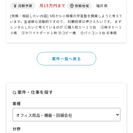
月15万円まで
福井県
月額予算
依頼地域
[依頼・相談したい内容] 9月から小規模の学習塾を開業しようと考えて
います。生徒数も流動的ですので、 初期投資は押さえたいです。 まず
レンタルしたいと考えているのが ①個人机５～１０台 ②椅子５～１
０席 ③ホワイトボード１枚 ④コピー機 ⑤パソコン３台 ⑥事務
机 ２席 ⑦テーブル席（４人がけ）１セット ⑧パーテーション 幅５
メートルぐらいの仕切り ⑨個人ロッカー ⑩書棚 １台 ⑪固定電
話 １台をまとめて、レンタル …
案件一覧へ戻る
案件・仕事を探す
業種
分野