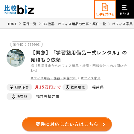
MENU
仕事を受ける
HOME
案件一覧
OA機器・オフィス用品の仕事・案件一覧
オフィス家具
案件ID：979993
【緊急】「学習塾用備品一式レンタル」の
見積もり依頼
福井県福井市からオフィス用品・機器・回線会社へのお問い合
わせ
オフィス用品・機器・回線会社
>
オフィス家具
月15万円まで
福井県
月額予算
依頼地域
福井県福井市
所在地
案件に対応したい方はこちら