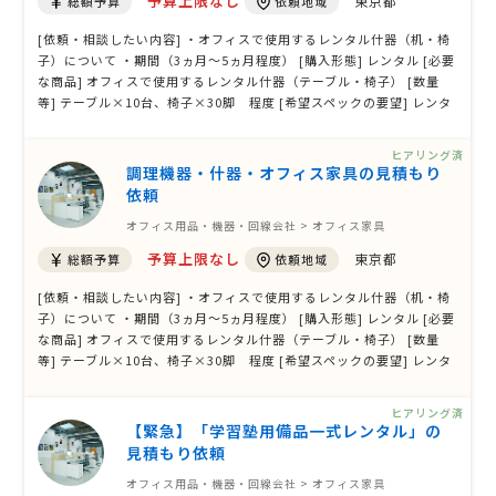
予算上限なし
東京都
総額予算
依頼地域
[依頼・相談したい内容] ・オフィスで使用するレンタル什器（机・椅
子）について ・期間（3ヵ月～5ヵ月程度） [購入形態] レンタル [必要
な商品] オフィスで使用するレンタル什器（テーブル・椅子） [数量
等] テーブル×10台、椅子×30脚 程度 [希望スペックの要望] レンタ
ル可能な商品カタログ等から、タイプ等の選択は可能でしょうか [希
望機種・メーカー] 特になし（テーブル・椅子のタイプ等を指定した
ヒアリング済
い） [メンテナ …
調理機器・什器・オフィス家具の見積もり
依頼
オフィス用品・機器・回線会社 > オフィス家具
予算上限なし
東京都
総額予算
依頼地域
[依頼・相談したい内容] ・オフィスで使用するレンタル什器（机・椅
子）について ・期間（3ヵ月～5ヵ月程度） [購入形態] レンタル [必要
な商品] オフィスで使用するレンタル什器（テーブル・椅子） [数量
等] テーブル×10台、椅子×30脚 程度 [希望スペックの要望] レンタ
ル可能な商品カタログ等から、タイプ等の選択は可能でしょうか [希
望機種・メーカー] 特になし（テーブル・椅子のタイプ等を指定した
ヒアリング済
い） [メンテナ …
【緊急】「学習塾用備品一式レンタル」の
見積もり依頼
オフィス用品・機器・回線会社 > オフィス家具