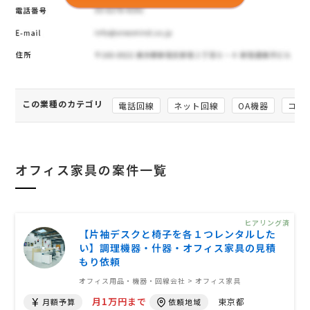
この業種のカテゴリ
電話回線
ネット回線
OA機器
コピ
オフィス家具の案件一覧
ヒアリング済
【片袖デスクと椅子を各１つレンタルした
い】調理機器・什器・オフィス家具の見積
もり依頼
オフィス用品・機器・回線会社 > オフィス家具
月1万円まで
東京都
月額予算
依頼地域