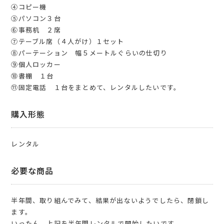
④コピー機
⑤パソコン３台
⑥事務机 ２席
⑦テーブル席（４人がけ）１セット
⑧パーテーション 幅５メートルぐらいの仕切り
⑨個人ロッカー
⑩書棚 １台
⑪固定電話 １台をまとめて、レンタルしたいです。
購入形態
レンタル
必要な商品
半年間、取り組んでみて、結果が出ないようでしたら、閉鎖し
ます。
いったん、上記を半年間レンタルで開始したいです。