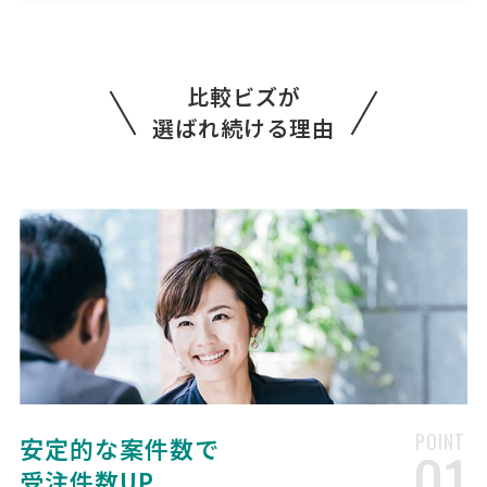
司法書士 > 司法書士
相談して決めたい
千葉県
総額予算
依頼地域
[相談の種類] 不動産登記 [事業の場合選択] [対応スピード] 急ぎではな
比較ビズが
い [相談内容] 居住用の中古マンション購入に伴う登記 [ご希望・ご要
望] 仲介業者を通しての取引です。住宅ローンもあるため、抵当権設定
選ばれ続ける理由
も併せてお願いいたします。 千葉県浦安 …
司法書士への相談・問合せ
司法書士 > 司法書士
相談して決めたい
愛知県
総額予算
依頼地域
[相談の種類] 不動産登記 相続人調査・確定 [事業の場合選択] [対応ス
ピード] [相談内容] [ご希望・ご要望]
緊急！【中古マンションを購入】不動産登記
の見積もり依頼
POINT
安定的な案件数で
司法書士 > 不動産登記
01
相談して決めたい
受注件数UP
東京都
総額予算
依頼地域