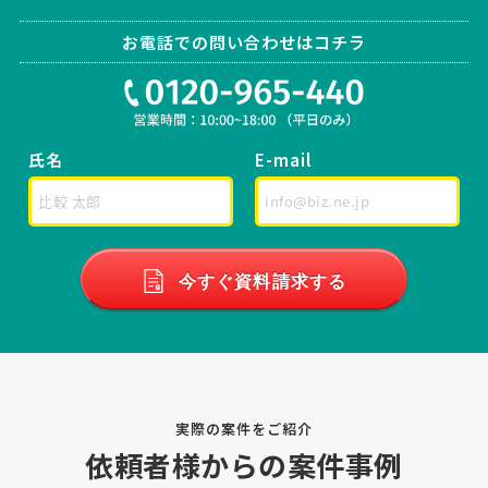
司法書士 > 司法書士
お電話での問い合わせはコチラ
相談して決めたい
東京都
総額予算
依頼地域
[相談の種類] 不動産登記 [事業の場合選択] [対応スピード] 近いうち
[相談内容] 親が亡くなり 実家の団地を相続することになりました。手
続きをお願いしたいです。戸籍謄本や 固定資産評価証明書はすでに取
得しています [ご希望・ご要望] 平日 日中 …
氏名
E-mail
父母相続の不動産名義変更登記相談
司法書士 > 司法書士
相談して決めたい
千葉県
総額予算
今すぐ資料請求する
依頼地域
[相談の種類] 不動産登記 [事業の場合選択] [対応スピード] 近いうち
[相談内容] 母の死亡に伴う不動産の相続登記をお願いしたく、司法書
士の先生を探しています。 現在、不動産の名義は父のままとなってお
ります。父が約6年前に亡くなった際に相続登 …
実際の案件をご紹介
【相続登記について】司法書士への相談・問
依頼者様からの案件事例
合せ