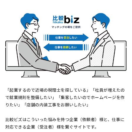
父母相続の不動産名義変更登記相談
司法書士 > 司法書士
相談して決めたい
千葉県
総額予算
依頼地域
「起業するので近場の税理士を探している」「社員が増えたの
[相談の種類] 不動産登記 [事業の場合選択] [対応スピード] 近いうち
で就業規則を整備したい」「集客したいのでホームページを作
[相談内容] 母の死亡に伴う不動産の相続登記をお願いしたく、司法書
りたい」「店舗の内装工事をお願いしたい」
士の先生を探しています。 現在、不動産の名義は父のままとなってお
ります。父が約6年前に亡くなった際に相続登 …
比較ビズはこういった悩みを持つ企業（依頼者）様と、仕事に
対応できる企業（受注者）様を繋ぐサイトです。
【相続登記について】司法書士への相談・問