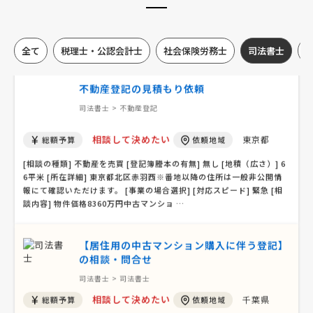
司法書士 > 司法書士
相談して決めたい
埼玉県
総額予算
依頼地域
全て
税理士・公認会計士
社会保険労務士
司法書士
[相談の種類] 不動産登記 [事業の場合選択] [対応スピード] 近いうち
[相談内容] 亡くなった親の家の相続登記についての相談 [ご希望・ご要
望] 親の家は埼玉県川越市
不動産登記の見積もり依頼
司法書士 > 不動産登記
相談して決めたい
東京都
総額予算
依頼地域
[相談の種類] 不動産を売買 [登記簿謄本の有無] 無し [地積（広さ）] 6
6平米 [所在詳細] 東京都北区赤羽西※番地以降の住所は一般非公開情
報にて確認いただけます。 [事業の場合選択] [対応スピード] 緊急 [相
談内容] 物件価格8360万円中古マンショ …
【居住用の中古マンション購入に伴う登記】
の相談・問合せ
司法書士 > 司法書士