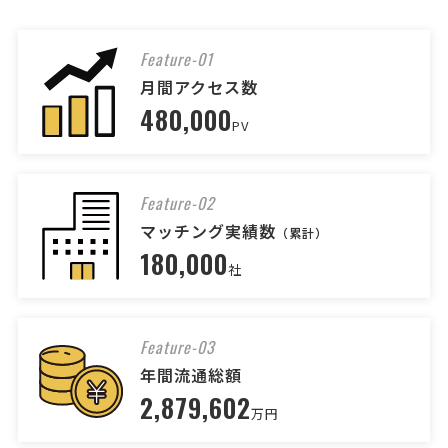
合せ
司法書士 > 司法書士
Feature-01
相談して決めたい
埼玉県
総額予算
依頼地域
月間アクセス数
[相談の種類] 不動産登記 [事業の場合選択] [対応スピード] 近いうち
480,000
[相談内容] 亡くなった親の家の相続登記についての相談 [ご希望・ご要
PV
望] 親の家は埼玉県川越市
不動産登記の見積もり依頼
Feature-02
司法書士 > 不動産登記
マッチング実績数
（累計）
180,000
相談して決めたい
東京都
総額予算
依頼地域
社
[相談の種類] 不動産を売買 [登記簿謄本の有無] 無し [地積（広さ）] 6
6平米 [所在詳細] 東京都北区赤羽西※番地以降の住所は一般非公開情
報にて確認いただけます。 [事業の場合選択] [対応スピード] 緊急 [相
Feature-03
談内容] 物件価格8360万円中古マンショ …
年間流通総額
2,879,602
【居住用の中古マンション購入に伴う登記】
万円
の相談・問合せ