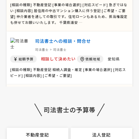
相談して決めたい
千葉県
総額予算
依頼地域
[相談の種類] 不動産登記 [事業の場合選択] [対応スピード] 急ぎではな
い [相談内容] 居住用の中古マンション購入に伴う登記 [ご希望・ご要
望] 仲介業者を通しての取引です。住宅ローンもあるため、抵当権設定
も併せてお願いいたします。 千葉県浦安 …
司法書士への相談・問合せ
司法書士 > 司法書士
相談して決めたい
愛知県
総額予算
依頼地域
[相談の種類] 不動産登記 相続人調査・確定 [事業の場合選択] [対応ス
ピード] [相談内容] [ご希望・ご要望]
緊急！【中古マンションを購入】不動産登記
司法書士の予算帯
の見積もり依頼
司法書士 > 不動産登記
相談して決めたい
東京都
総額予算
依頼地域
不動産登記
法人登記
[相談の種類] 不動産を売買 [登記簿謄本の有無] 無し [地積（広さ）] 8