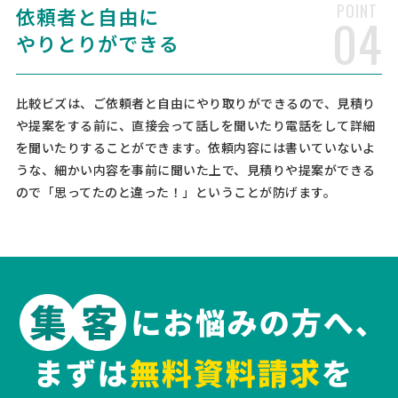
POINT
依頼者と自由に
04
司法書士への相談・問合せ
やりとりができる
司法書士 > 司法書士
相談して決めたい
東京都
総額予算
依頼地域
[相談の種類] 不動産登記 [事業の場合選択] [対応スピード] 近いうち
比較ビズは、ご依頼者と自由にやり取りができるので、見積り
[相談内容] 中古不動産の購入に伴い、所有権移転登記と抵当権の設定
や提案をする前に、直接会って話しを聞いたり電話をして詳細
を依頼できる司法書士さんを探しております。 お手数ですが、お見積
を聞いたりすることができます。依頼内容には書いていないよ
りをご提示いただけますでしょうか。 [ご希 …
うな、細かい内容を事前に聞いた上で、見積りや提案ができる
ので「思ってたのと違った！」ということが防げます。
【不動産登記】司法書士への相談・問合せ
司法書士 > 司法書士
相談して決めたい
東京都
総額予算
依頼地域
[相談の種類] 不動産登記 [事業の場合選択] [対応スピード] 緊急 [相談
内容] 離婚するので、住宅ローンを夫単独から私単独に変更します。そ
の際の抵当権設定、所有権移転（財産分与）、所有権変更等する為、
見積もりを比較したく申し込みました。 [ご …
司法書士への相談・問合せ