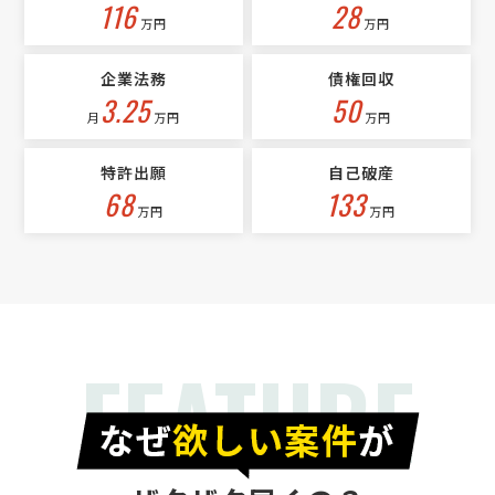
116
28
2.25 [所在詳細] 東京都杉並区 [事業の場合選択] 卸売業・小売業 [対応
万円
万円
スピード] 緊急 [相談内容] 中古マンションを購入しました。 こちらの
登記をお願いしたいです。 物件価格 …
企業法務
債権回収
3.25
50
月
万円
万円
特許出願
自己破産
68
133
万円
万円
FEATURE