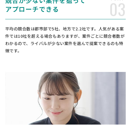
競合が少ない案件を狙って
03
司法書士への相談・問合せ
アプローチできる
司法書士 > 司法書士
相談して決めたい
埼玉県
総額予算
依頼地域
平均の競合数は都市部で5社、地方で2.2社です。人気がある案
[相談の種類] 不動産登記 [事業の場合選択] [対応スピード] 近いうち
件では10社を超える場合もありますが、案件ごとに競合者数が
[相談内容] 居住用の中古マンションの購入にあたり、所有権移転登記
わかるので、ライバルが少ない案件を選んで提案できるのも特
をお願いできる司法書士を探しております。 住宅ローンを利用予定で
徴です。
すが、銀行より「抵当権設定登記は銀行側指定 …
司法書士への相談・問合せ
司法書士 > 司法書士
相談して決めたい
埼玉県
総額予算
依頼地域
(08/10まで)
提案期日
[相談の種類] 不動産登記 [事業の場合選択] [対応スピード] 近いうち
[相談内容] 【下記は、運営側で確認とれました追加情報となります】
1. 登記したい不動産は土地・建物のどちらですか。（複数ある場合
は件数もお願いします。） →マンション …