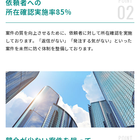
POINT
依頼者への
02
所在確認実施率85%
司法書士への相談・問合せ
司法書士 > 司法書士
案件の質を向上させるために、依頼者に対して所在確認を実施
相談して決めたい
千葉県
総額予算
依頼地域
しております。「返信がない」「発注する気がない」といった
[相談の種類] 不動産登記 [事業の場合選択] [対応スピード] 近いうち
案件を未然に防ぐ体制を整備しております。
[相談内容] 中古物件の購入にあたり、不動産登記の手続きを依頼させ
ていただきたいです。 現在東京都江戸川区在住、購入した物件は千葉
県浦安市です。 住宅ローンはペアローン利用 …
司法書士への相談・問合せ
司法書士 > 司法書士
相談して決めたい
大阪府
総額予算
依頼地域
[相談の種類] 不動産登記 [事業の場合選択] [対応スピード] 近いうち
[相談内容] 父親が先月なくなり、現在住んでいる二世帯住宅におい
て、土地が父親名義・建物については、私が2/5，妻が2/5，父親が1/5
の所有となっております。相続人は、私1人のみ …
POINT