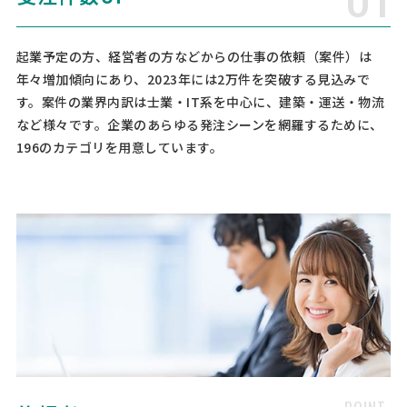
[相談の種類] 不動産を売買 [登記簿謄本の有無] 無し [地積（広さ）] 8
2.25 [所在詳細] 東京都杉並区 [事業の場合選択] 卸売業・小売業 [対応
スピード] 緊急 [相談内容] 中古マンションを購入しました。 こちらの
起業予定の方、経営者の方などからの仕事の依頼（案件）は
登記をお願いしたいです。 物件価格 …
年々増加傾向にあり、2023年には2万件を突破する見込みで
す。案件の業界内訳は士業・IT系を中心に、建築・運送・物流
など様々です。企業のあらゆる発注シーンを網羅するために、
【不動産登記】司法書士への相談・問合せ
196のカテゴリを用意しています。
司法書士 > 司法書士
相談して決めたい
埼玉県
総額予算
依頼地域
[相談の種類] 不動産登記 [事業の場合選択] [対応スピード] 近いうち
[相談内容] 2名の不動産 相続による名義変更登記 [ご希望・ご要望]
【起業・開業支援】司法書士への相談・問合
せ
司法書士 > 司法書士
相談して決めたい
千葉県
総額予算
依頼地域
[相談の種類] 起業・開業支援 [事業の場合選択] 建設業 [対応スピード]
急ぎではない [相談内容] 法人設立 [ご希望・ご要望]