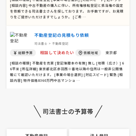
[相談の種類] 不動産登記 [事業の場合選択] [対応スピード] 近いうち
[相談内容] 中古不動産の購入に伴い、所有権移転登記と抵当権の設定
を依頼できる司法書士さんを探しております。 お手数ですが、お見積
りをご提示いただけますでしょうか。 [ご希 …
不動産登記の見積もり依頼
司法書士 > 不動産登記
相談して決めたい
東京都
総額予算
依頼地域
[相談の種類] 不動産を売買 [登記簿謄本の有無] 無し [地積（広さ）] 6
6平米 [所在詳細] 東京都北区赤羽西※番地以降の住所は一般非公開情
報にて確認いただけます。 [事業の場合選択] [対応スピード] 緊急 [相
談内容] 物件価格8360万円中古マンショ …
司法書士への相談・問合せ
司法書士の予算帯
司法書士 > 司法書士
相談して決めたい
大阪府
総額予算
依頼地域