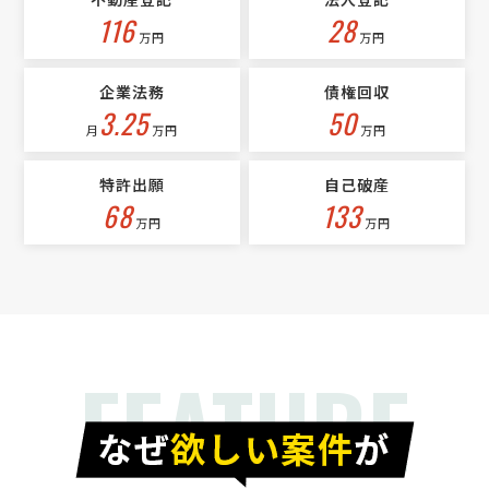
不動産登記
法人登記
[相談の種類] 不動産登記 [事業の場合選択] [対応スピード] 近いうち
116
28
[相談内容] 父親が先月なくなり、現在住んでいる二世帯住宅におい
万円
万円
て、土地が父親名義・建物については、私が2/5，妻が2/5，父親が1/5
の所有となっております。相続人は、私1人のみ …
企業法務
債権回収
3.25
50
月
万円
万円
特許出願
自己破産
68
133
万円
万円
FEATURE