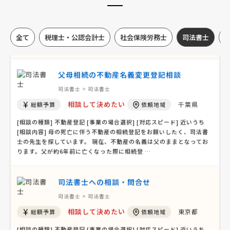
司法書士 > 司法書士
相談して決めたい
埼玉県
総額予算
依頼地域
全て
税理士・公認会計士
社会保険労務士
司法書士
[相談の種類] 不動産登記 [事業の場合選択] [対応スピード] 近いうち
[相談内容] 亡くなった親の家の相続登記についての相談 [ご希望・ご要
望] 親の家は埼玉県川越市
父母相続の不動産名義変更登記相談
司法書士 > 司法書士
相談して決めたい
千葉県
総額予算
依頼地域
[相談の種類] 不動産登記 [事業の場合選択] [対応スピード] 近いうち
[相談内容] 母の死亡に伴う不動産の相続登記をお願いしたく、司法書
士の先生を探しています。 現在、不動産の名義は父のままとなってお
ります。父が約6年前に亡くなった際に相続登 …
司法書士への相談・問合せ
司法書士 > 司法書士
相談して決めたい
東京都
総額予算
依頼地域