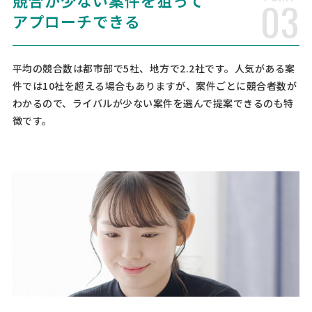
競合が少ない案件を狙って
03
の際の抵当権設定、所有権移転（財産分与）、所有権変更等する為、
アプローチできる
見積もりを比較したく申し込みました。 [ご …
【居住用の中古マンション購入に伴う登記】
平均の競合数は都市部で5社、地方で2.2社です。人気がある案
の相談・問合せ
件では10社を超える場合もありますが、案件ごとに競合者数が
司法書士 > 司法書士
わかるので、ライバルが少ない案件を選んで提案できるのも特
相談して決めたい
千葉県
総額予算
依頼地域
徴です。
[相談の種類] 不動産登記 [事業の場合選択] [対応スピード] 急ぎではな
い [相談内容] 居住用の中古マンション購入に伴う登記 [ご希望・ご要
望] 仲介業者を通しての取引です。住宅ローンもあるため、抵当権設定
も併せてお願いいたします。 千葉県浦安 …
緊急！【中古マンションを購入】不動産登記
の見積もり依頼
司法書士 > 不動産登記
相談して決めたい
東京都
総額予算
依頼地域
[相談の種類] 不動産を売買 [登記簿謄本の有無] 無し [地積（広さ）] 8
2.25 [所在詳細] 東京都杉並区 [事業の場合選択] 卸売業・小売業 [対応