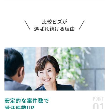
[相談の種類] 不動産登記 [事業の場合選択] [対応スピード] 近いうち
[相談内容] 中古不動産の購入に伴い、所有権移転登記と抵当権の設定
を依頼できる司法書士さんを探しております。 お手数ですが、お見積
比較ビズが
りをご提示いただけますでしょうか。 [ご希 …
選ばれ続ける理由
不動産登記の見積もり依頼
司法書士 > 不動産登記
相談して決めたい
東京都
総額予算
依頼地域
[相談の種類] 不動産を売買 [登記簿謄本の有無] 無し [地積（広さ）] 6
6平米 [所在詳細] 東京都北区赤羽西※番地以降の住所は一般非公開情
報にて確認いただけます。 [事業の場合選択] [対応スピード] 緊急 [相
談内容] 物件価格8360万円中古マンショ …
司法書士への相談・問合せ
司法書士 > 司法書士
POINT
安定的な案件数で
01
相談して決めたい
大阪府
総額予算
依頼地域
受注件数UP