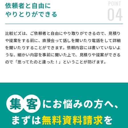
POINT
依頼者と自由に
04
スピード] 緊急 [相談内容] 中古マンションを購入しました。 こちらの
登記をお願いしたいです。 物件価格 …
やりとりができる
【不動産登記】司法書士への相談・問合せ
比較ビズは、ご依頼者と自由にやり取りができるので、見積り
司法書士 > 司法書士
や提案をする前に、直接会って話しを聞いたり電話をして詳細
相談して決めたい
埼玉県
総額予算
依頼地域
を聞いたりすることができます。依頼内容には書いていないよ
[相談の種類] 不動産登記 [事業の場合選択] [対応スピード] 近いうち
うな、細かい内容を事前に聞いた上で、見積りや提案ができる
[相談内容] 2名の不動産 相続による名義変更登記 [ご希望・ご要望]
ので「思ってたのと違った！」ということが防げます。
不動産登記の見積もり依頼
司法書士 > 不動産登記
相談して決めたい
神奈川県
総額予算
依頼地域
[相談の種類] 不動産を売買 [登記簿謄本の有無] 有り [地積（広さ）] 7
2 [所在詳細] 相模原南区相模台 [事業の場合選択] [対応スピード] 近い
うち [相談内容] [ご希望・ご要望]