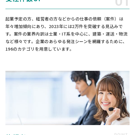
[相談の種類] 不動産登記 [事業の場合選択] [対応スピード] 近いうち
[相談内容] 父親が先月なくなり、現在住んでいる二世帯住宅におい
て、土地が父親名義・建物については、私が2/5，妻が2/5，父親が1/5
の所有となっております。相続人は、私1人のみ …
起業予定の方、経営者の方などからの仕事の依頼（案件）は
年々増加傾向にあり、2023年には2万件を突破する見込みで
す。案件の業界内訳は士業・IT系を中心に、建築・運送・物流
司法書士への相談・問合せ
など様々です。企業のあらゆる発注シーンを網羅するために、
司法書士 > 司法書士
196のカテゴリを用意しています。
相談して決めたい
東京都
総額予算
依頼地域
[相談の種類] 不動産登記 [事業の場合選択] [対応スピード] 近いうち
[相談内容] 親が亡くなり 実家の団地を相続することになりました。手
続きをお願いしたいです。戸籍謄本や 固定資産評価証明書はすでに取
得しています [ご希望・ご要望] 平日 日中 …
司法書士への相談・問合せ
司法書士 > 司法書士
相談して決めたい
埼玉県
総額予算
依頼地域
[相談の種類] 不動産登記 [事業の場合選択] [対応スピード] 近いうち
[相談内容] 居住用の中古マンションの購入にあたり、所有権移転登記