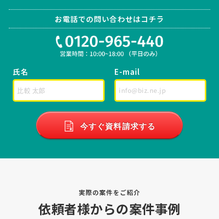
【起業・開業支援】司法書士への相談・問合
せ
お電話での問い合わせはコチラ
司法書士 > 司法書士
相談して決めたい
千葉県
総額予算
依頼地域
[相談の種類] 起業・開業支援 [事業の場合選択] 建設業 [対応スピード]
急ぎではない [相談内容] 法人設立 [ご希望・ご要望]
氏名
E-mail
司法書士への相談・問合せ
司法書士 > 司法書士
相談して決めたい
千葉県
総額予算
今すぐ資料請求する
依頼地域
[相談の種類] 不動産登記 [事業の場合選択] [対応スピード] 近いうち
[相談内容] 中古物件の購入にあたり、不動産登記の手続きを依頼させ
ていただきたいです。 現在東京都江戸川区在住、購入した物件は千葉
県浦安市です。 住宅ローンはペアローン利用 …
実際の案件をご紹介
【相続登記について】司法書士への相談・問
依頼者様からの案件事例
合せ