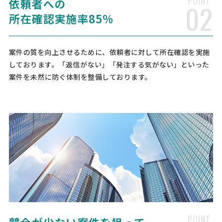
POINT
依頼者への
02
をお願いできる司法書士を探しております。 住宅ローンを利用予定で
すが、銀行より「抵当権設定登記は銀行側指定 …
所在確認実施率85%
司法書士への相談・問合せ
案件の質を向上させるために、依頼者に対して所在確認を実施
司法書士 > 司法書士
しております。「返信がない」「発注する気がない」といった
相談して決めたい
埼玉県
総額予算
依頼地域
案件を未然に防ぐ体制を整備しております。
(08/10まで)
提案期日
[相談の種類] 不動産登記 [事業の場合選択] [対応スピード] 近いうち
[相談内容] 【下記は、運営側で確認とれました追加情報となります】
1. 登記したい不動産は土地・建物のどちらですか。（複数ある場合
は件数もお願いします。） →マンション …
【不動産登記】司法書士への相談・問合せ
司法書士 > 司法書士
相談して決めたい
東京都
総額予算
依頼地域
[相談の種類] 不動産登記 [事業の場合選択] [対応スピード] 緊急 [相談
内容] 離婚するので、住宅ローンを夫単独から私単独に変更します。そ
POINT