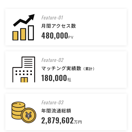
司法書士 > 司法書士
相談して決めたい
埼玉県
総額予算
依頼地域
Feature-01
[相談の種類] 不動産登記 [事業の場合選択] [対応スピード] 近いうち
月間アクセス数
[相談内容] 亡くなった親の家の相続登記についての相談 [ご希望・ご要
480,000
望] 親の家は埼玉県川越市
PV
父母相続の不動産名義変更登記相談
Feature-02
司法書士 > 司法書士
マッチング実績数
（累計）
相談して決めたい
千葉県
総額予算
依頼地域
180,000
社
[相談の種類] 不動産登記 [事業の場合選択] [対応スピード] 近いうち
[相談内容] 母の死亡に伴う不動産の相続登記をお願いしたく、司法書
士の先生を探しています。 現在、不動産の名義は父のままとなってお
ります。父が約6年前に亡くなった際に相続登 …
Feature-03
年間流通総額
司法書士への相談・問合せ
2,879,602
万円
司法書士 > 司法書士
相談して決めたい
東京都
総額予算
依頼地域