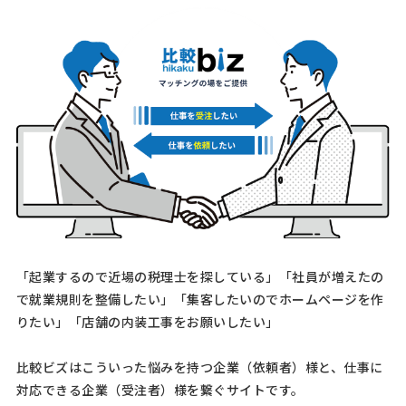
司法書士への相談・問合せ
司法書士 > 司法書士
相談して決めたい
千葉県
総額予算
依頼地域
[相談の種類] 不動産登記 [事業の場合選択] [対応スピード] 近いうち
「起業するので近場の税理士を探している」「社員が増えたの
[相談内容] 中古物件の購入にあたり、不動産登記の手続きを依頼させ
で就業規則を整備したい」「集客したいのでホームページを作
ていただきたいです。 現在東京都江戸川区在住、購入した物件は千葉
りたい」「店舗の内装工事をお願いしたい」
県浦安市です。 住宅ローンはペアローン利用 …
比較ビズはこういった悩みを持つ企業（依頼者）様と、仕事に
【相続登記について】司法書士への相談・問
対応できる企業（受注者）様を繋ぐサイトです。
合せ