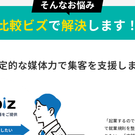
比較ビズ
で
解決
します
定的な媒体力で
集客を支援し
「起業するので
で就業規則を整