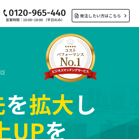
発注したい方はこちら
ICE
先
を
拡大
し
上UP
を