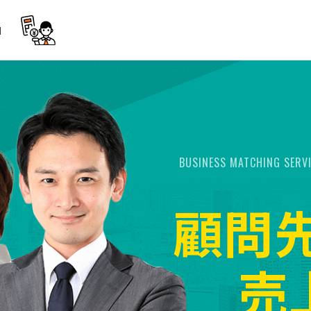
】
BUSINESS MATCHING SERV
顧問
売