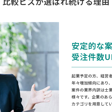
比較ビズが
選ばれ続ける理由
安定的な
受注件数U
起業予定の方、経営
年々増加傾向にあり、
案件の業界内訳は士業
様々です。企業のあら
カテゴリを用意して