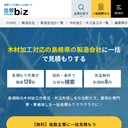
見積もり比較なら比較ビズ
MENU
一括見積もり
企業を探す
HOME
製造会社
製造会社の一覧
木材加工・木工加工の一覧
島根県の
木材加工対応の島根県の製造会社
に一括
で見積もりする
見積もり作業が
目的・条件で
完全無料
120
検索
0
簡単
秒
お好み
利用料
円
島根県の木材加工の発注・外注先探しなら比較ビズ。
面倒な専門
家・業者探しを一括見積もりでラクラクに！
【無料】複数企業に一括見積もり