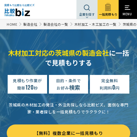
見積もり比較なら比較ビズ
MENU
一括見積もり
企業を探す
HOME
製造会社
製造会社の一覧
木材加工・木工加工の一覧
茨城県の
木材加工対応の茨城県の製造会社
に一括
で見積もりする
見積もり作業が
目的・条件で
完全無料
120
検索
0
簡単
秒
お好み
利用料
円
茨城県の木材加工の発注・外注先探しなら比較ビズ。
面倒な専門
家・業者探しを一括見積もりでラクラクに！
【無料】複数企業に一括見積もり