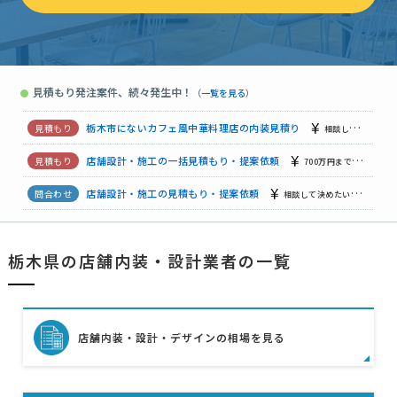
歯科クリニックの内装施工に関する見積り依頼
予算上限なし
店内（カウンター周り）厨房設計
予算上限なし
栃木県
見積もり発注案件、続々発生中！
●
（
一覧を見る
）
【予算500万まで、レストランダイニングバー、独立開業します】店舗設計・施工の見 …
栃木市にないカフェ風中華料理店の内装見積り
相談して決めたい
店舗設計・施工の一括見積もり・提案依頼
700万円まで
栃木
店舗設計・施工の見積もり・提案依頼
相談して決めたい
栃木
【栃木県内で5つのテナント】店舗内装工事依頼
予算上限なし
栃木県の店舗内装・設計業者の一覧
店舗設計・施工の見積もり・提案依頼
300万円まで
栃木県
店舗内装・設計・デザインの相場を見る