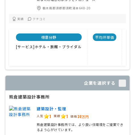
栃木県那須郡那須町湯本648-20
実績
クチコミ
得意分野
平均坪単価
受
[サービス]ホテル・旅館・ブライダル
20
25
30
企業を選択する
熊倉建築設計事務所
建築設計・監理
1
1
人気
実績
価格
30万円
熊倉建築設計事務所では、より良い住環境をご提案でき
るよう心がけています。