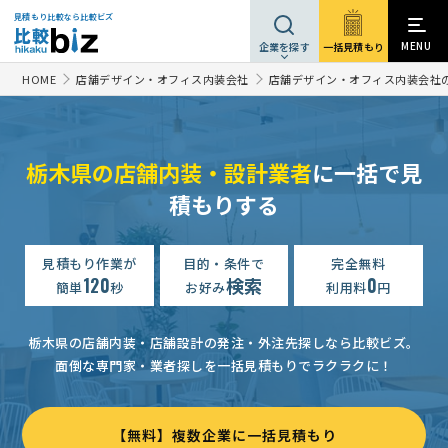
見積もり比較なら比較ビズ
MENU
一括見積もり
企業を探す
HOME
店舗デザイン・オフィス内装会社
店舗デザイン・オフィス内装会社
栃木県の店舗内装・設計業者
に一括で見
【予算500万まで、レストランダイニングバー、独立開業します】店舗設計・施工の見 …
積もりする
栃木市にないカフェ風中華料理店の内装見積り
相談して決めたい
店舗設計・施工の一括見積もり・提案依頼
見積もり作業が
目的・条件で
完全無料
700万円まで
栃木
120
検索
0
簡単
秒
お好み
利用料
円
店舗設計・施工の見積もり・提案依頼
相談して決めたい
栃木
【栃木県内で5つのテナント】店舗内装工事依頼
予算上限なし
栃木県の店舗内装・店舗設計の発注・外注先探しなら比較ビズ。
面倒な専門家・業者探しを一括見積もりでラクラクに！
店舗設計・施工の見積もり・提案依頼
300万円まで
栃木県
店舗設計・施工の見積もり・提案依頼
500万円まで
栃木県
【無料】複数企業に一括見積もり
【500万まで】約30坪居酒屋店舗のデザイン内装
500万円まで