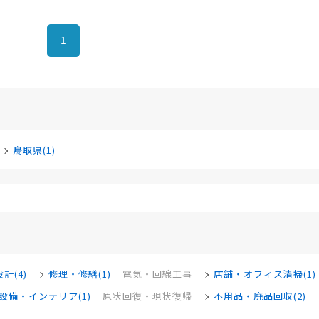
1
鳥取県(1)
計(4)
修理・修繕(1)
電気・回線工事
店舗・オフィス清掃(1)
設備・インテリア(1)
原状回復・現状復帰
不用品・廃品回収(2)