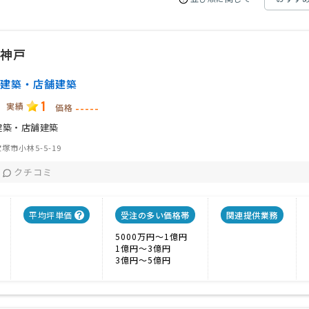
ス神戸
建築・店舗建築
1
実績
-----
価格
建築・店舗建築
塚市小林5-5-19
クチコミ
平均坪単価
受注の多い価格帯
関連提供業務
5000万円〜1億円
1億円〜3億円
3億円〜5億円