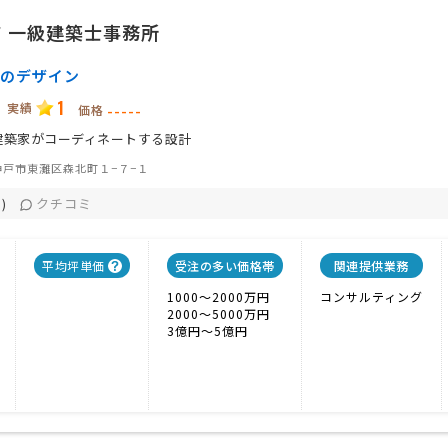
 一級建築士事務所
のデザイン
1
実績
-----
価格
建築家がコーディネートする設計
神戸市東灘区森北町１−７−１
クチコミ
)
平均坪単価
受注の多い価格帯
関連提供業務
1000〜2000万円
コンサルティング
2000〜5000万円
3億円〜5億円