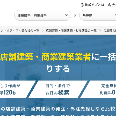
比較ビズとは
会
×
店舗建築・商業建築
兵庫県
イン・オフィス内装会社の一覧
店舗建築・商業建築・ビル建設の一覧
兵庫県の
店舗建築・商業建築業者
に一括
りする
もり作業が
目的・条件で
完全無
120
検索
0
単
秒
お好み
利用料
県の店舗建築・商業建築の発注・外注先探しなら比較