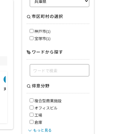
市区町村の選択
神戸市(1)
宝塚市(1)
ワードから探す
会社特色
会社規模
業務範囲
得意分野
実績が豊富
デザイン・設計・施工
クロス・床工事
水周り工事
複合型商業施設
電気設備工事
オフィスビル
塗装工事
看板工事
工場
倉庫
もっと見る