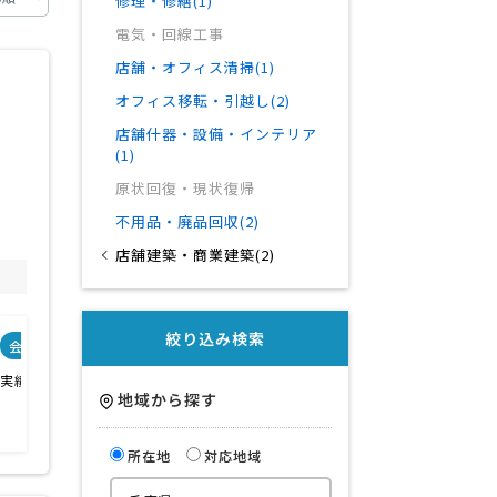
修理・修繕(1)
電気・回線工事
店舗・オフィス清掃(1)
オフィス移転・引越し(2)
店舗什器・設備・インテリア
(1)
原状回復・現状復帰
不用品・廃品回収(2)
店舗建築・商業建築(2)
絞り込み検索
会社特色
会社規模
業務範囲
実績が豊富
デザイン・設計・施工
地域から探す
その他
所在地
対応地域