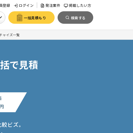
員登録
ログイン
発注案件
掲載したい方
一括見積もり
検索する
チャイズ一覧
括で見積
料
円
比較ビズ。