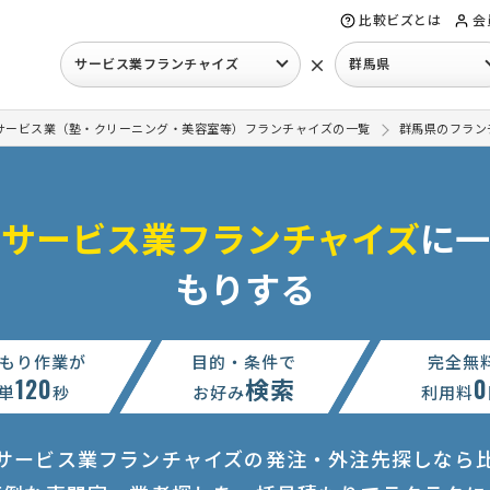
比較ビズとは
会
×
サービス業フランチャイズ
群馬県
サービス業（塾・クリーニング・美容室等）フランチャイズの一覧
群馬県のフラン
のサービス業フランチャイズ
に一
もりする
もり作業が
目的・条件で
完全無
120
検索
0
単
秒
お好み
利用料
サービス業フランチャイズの発注・外注先探しなら