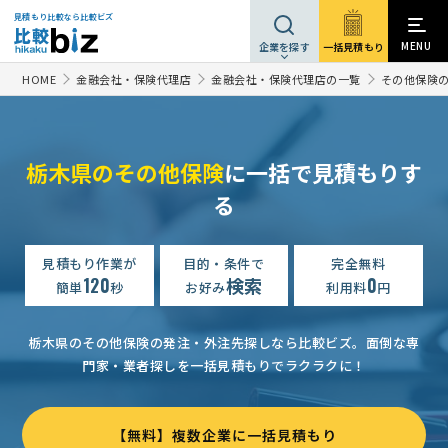
見積もり比較なら比較ビズ
MENU
一括見積もり
企業を探す
HOME
金融会社・保険代理店
金融会社・保険代理店の一覧
その他保険
栃木県のその他保険
に一括で見積もりす
る
見積もり作業が
目的・条件で
完全無料
120
検索
0
簡単
秒
お好み
利用料
円
栃木県のその他保険の発注・外注先探しなら比較ビズ。
面倒な専
門家・業者探しを一括見積もりでラクラクに！
【無料】複数企業に一括見積もり