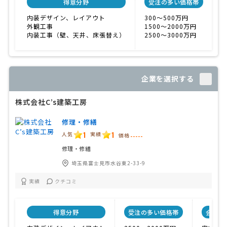
得意分野
受注の多い価格帯
内装デザイン、レイアウト
300〜500万円
外観工事
1500〜2000万円
内装工事（壁、天井、床張替え）
2500〜3000万円
企業を選択する
株式会社C’s建築工房
修理・修繕
1
1
人気
実績
価格
-----
修理・修繕
埼玉県富士見市水谷東2-33-9
実績
クチコミ
得意分野
受注の多い価格帯
会社特