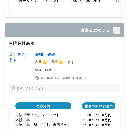
内装デザイン、レイアウト
2500〜3000万円
実績が
企業を選択する
有限会社高陽
修理・修繕
1
1
人気
実績
価格
-----
修理・修繕
埼玉県春日部市谷原新田2043-6
実績
クチコミ
得意分野
受注の多い価格帯
内装デザイン、レイアウト
1500〜2000万円
外観工事
2000〜2500万円
内装工事（壁、天井、床張替え）
2500〜3000万円