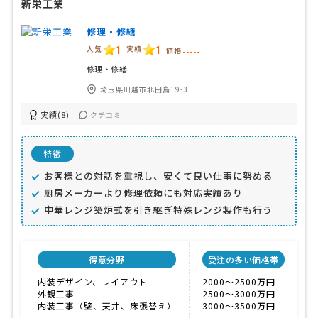
新栄工業
修理・修繕
1
1
人気
実績
価格
-----
修理・修繕
埼玉県川越市北田島19-3
実績(8)
クチコミ
特徴
お客様との対話を重視し、安くて良い仕事に努める
厨房メーカーより修理依頼にも対応実績あり
中華レンジ築炉式を引き継ぎ特殊レンジ製作も行う
得意分野
受注の多い価格帯
内装デザイン、レイアウト
2000〜2500万円
外観工事
2500〜3000万円
内装工事（壁、天井、床張替え）
3000〜3500万円