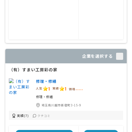
企業を選択する
（有）すまい工房彩の家
修理・修繕
1
1
人気
実績
価格
-----
修理・修繕
埼玉県川越市新宿町3-15-9
実績(7)
クチコミ