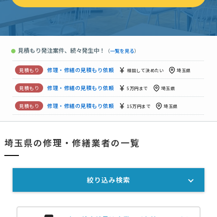
修理・修繕の見積もり依頼
予算上限なし
埼玉県
【トイレのドアの壁修理】の見積もり依頼
予算上限なし
埼玉
見積もり発注案件、続々発生中！
●
（
一覧を見る
）
【ダイニングテーブル塗り直し】修理・修繕の見積もり依頼
予
修理・修繕の見積もり依頼
相談して決めたい
埼玉県
修理・修繕の見積もり依頼
相談して決めたい
埼玉県
修理・修繕の見積もり依頼
5万円まで
埼玉県
修理・修繕の見積もり依頼
15万円まで
埼玉県
埼玉県の修理・修繕業者の一覧
【緊急】「木製テーブル修繕」修理・修繕の見積もり依頼
7万
【アルミ製の玄関ドアをブラックで塗り替えて欲しい】の見積もり依頼
絞り込み検索