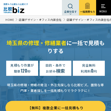
見積もり比較なら比較ビズ
MENU
一括見積もり
企業を探す
HOME
店舗デザイン・オフィス内装会社
店舗デザイン・オフィス内装会社
埼玉県の修理・修繕業者
に一括で見積も
りする
修理・修繕の見積もり依頼
相談して決めたい
埼玉県
修理・修繕の見積もり依頼
相談して決めたい
埼玉県
見積もり作業が
目的・条件で
完全無料
120
検索
0
簡単
秒
お好み
利用料
円
修理・修繕の見積もり依頼
5万円まで
埼玉県
修理・修繕の見積もり依頼
15万円まで
埼玉県
埼玉県の修理・修繕の発注・外注先探しなら比較ビズ。
面倒な専
門家・業者探しを一括見積もりでラクラクに！
【緊急】「木製テーブル修繕」修理・修繕の見積もり依頼
7万
【アルミ製の玄関ドアをブラックで塗り替えて欲しい】の見積もり依頼
【無料】複数企業に一括見積もり
木製テーブル天板の再塗装・補修の見積依頼
3万円まで
埼玉