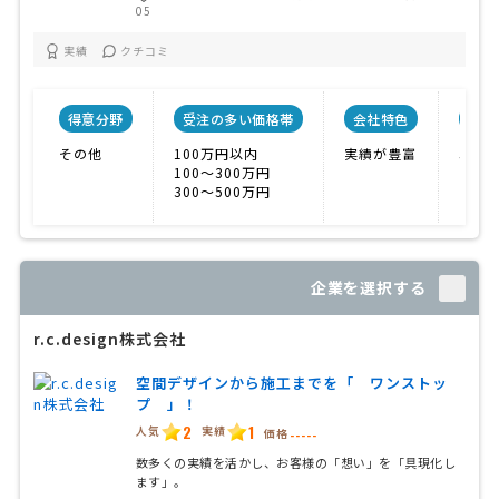
05
実績
クチコミ
得意分野
受注の多い価格帯
会社特色
会社
その他
100万円以内
実績が豊富
5人
100〜300万円
300〜500万円
企業を選択する
r.c.design株式会社
空間デザインから施工までを「 ワンストッ
プ 」！
2
1
人気
実績
価格
-----
数多くの実績を活かし、お客様の「想い」を「具現化し
ます」。