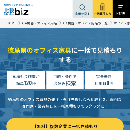
見積もり比較なら比較ビズ
MENU
一括見積もり
企業を探す
HOME
OA機器・オフィス用品
OA機器・オフィス用品の一覧
オフィス
徳島県のオフィス家具
に一括で見積もり
する
見積もり作業が
目的・条件で
完全無料
120
検索
0
簡単
秒
お好み
利用料
円
徳島県のオフィス家具の発注・外注先探しなら比較ビズ。
面倒な
専門家・業者探しを一括見積もりでラクラクに！
【無料】複数企業に一括見積もり