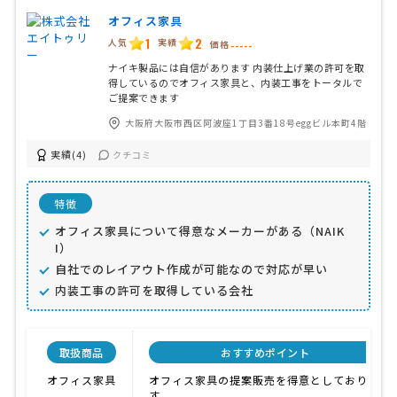
オフィス家具
1
2
人気
実績
価格
-----
ナイキ製品には自信があります 内装仕上げ業の許可を取
得しているのでオフィス家具と、内装工事をトータルで
ご提案できます
大阪府大阪市西区阿波座1丁目3番18号eggビル本町4階
実績(4)
クチコミ
特徴
オフィス家具について得意なメーカーがある（NAIK
I）
自社でのレイアウト作成が可能なので対応が早い
内装工事の許可を取得している会社
取扱商品
おすすめポイント
オフィス家具
オフィス家具の提案販売を得意としておりま
す。