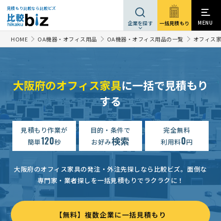
見積もり比較なら比較ビズ
MENU
一括見積もり
企業を探す
HOME
OA機器・オフィス用品
OA機器・オフィス用品の一覧
オフィス
大阪府のオフィス家具
に一括で見積もり
する
見積もり作業が
目的・条件で
完全無料
120
検索
0
簡単
秒
お好み
利用料
円
大阪府のオフィス家具の発注・外注先探しなら比較ビズ。
面倒な
専門家・業者探しを一括見積もりでラクラクに！
【無料】複数企業に一括見積もり