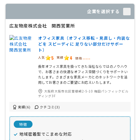
企業を選択する
広友物産株式会社 関西営業所
オフィス家具（オフィス移転・見直し・内装な
どを スピーディに 足りない部分だけサポー
ト）
5
4
人気
実績
価格
-----
長年オフィス家具を扱ってきた当社ならではのノウハウ
で、お客さまの快適なオフィス空間づくりをサポートい
たします。さまざまな家具メーカとのネットワークを活
用してお客さまのご要望にお応えいたします。
大阪府大阪市北区曽根崎2-5-10 梅田パシフィックビル
ディング3F
実績(6)
クチコミ(3)
特徴
地域密着型でこまめな対応