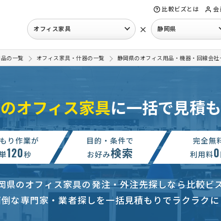
比較ビズとは
会
×
オフィス家具
静岡県
用品の一覧
オフィス家具・什器の一覧
静岡県のオフィス用品・機器・回線会社
県のオフィス家具
に一括で見積も
もり作業が
目的・条件で
完全無
120
検索
0
単
秒
お好み
利用料
岡県のオフィス家具の発注・外注先探しなら比較ビ
面倒な専門家・業者探しを一括見積もりでラクラクに