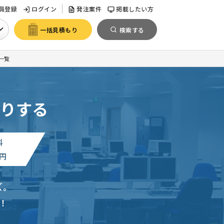
員登録
ログイン
発注案件
掲載したい方
一括見積もり
検索する
一覧
りする
料
円
ズ。
！