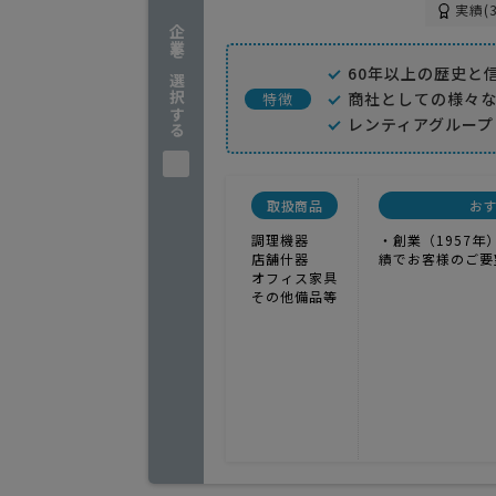
実績(3
企業を選択する
60年以上の歴史と
商社としての様々
特徴
レンティアグループ
取扱商品
お
調理機器
・創業（1957
店舗什器
績でお客様のご要
オフィス家具
その他備品等