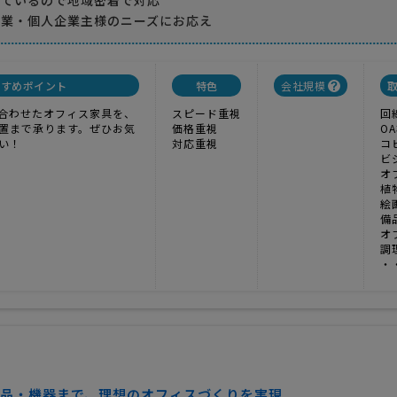
しているので地域密着で対応
企業・個人企業主様のニーズにお応え
すすめポイント
特色
会社規模
合わせたオフィス家具を、
スピード重視
回
置まで承ります。ぜひお気
価格重視
O
い！
対応重視
コ
ビ
オ
植
絵
備
オ
調
・
品・機器まで、理想のオフィスづくりを実現