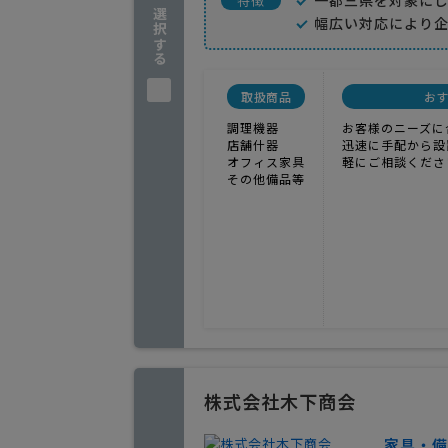
企業を選択する
一都三県を対象に
特徴
幅広い対応により
取扱商品
お
調理機器
お客様のニーズに
店舗什器
迅速に手配から設
オフィス家具
軽にご相談くださ
その他備品等
株式会社木下商会
家具・備