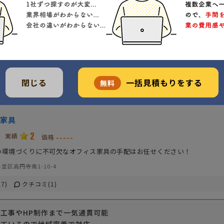
こまめな対応
コピー機・複合
ビジネスフォン
オフィス移転
オフィスセキュ
什器・家具
オフィス用品
閉じる
一括見積もりをする
無料
家具
2
実績
-----
価格
い環境づくりに不可欠なオフィス家具の手配はお任せください！
並区高円寺南1-10-4
7)
クチコミ(1)
工事やHP制作まで一気通貫可能