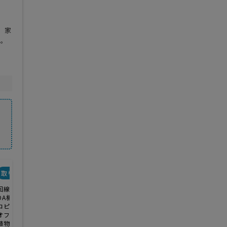
 家
に。
取り扱い商品・サービス
回線
OA機器
コピー機・複合機
オフィス移転
植物レンタル