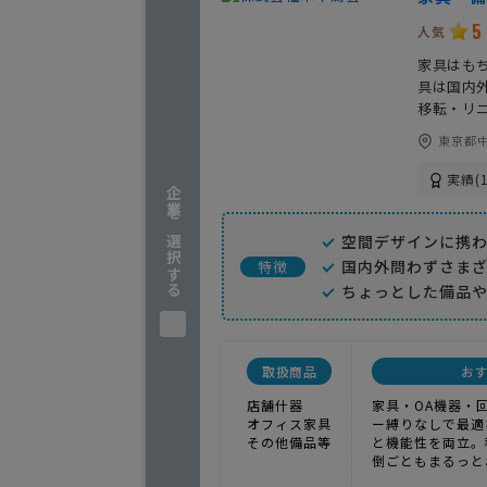
5
人気
家具はも
具は国内
移転・リ
東京都中
実績(1
企業を選択する
空間デザインに携
国内外問わずさま
特徴
ちょっとした備品
取扱商品
お
店舗什器
家具・OA機器・
オフィス家具
ー縛りなしで最適
その他備品等
と機能性を両立。
倒ごともまるっと