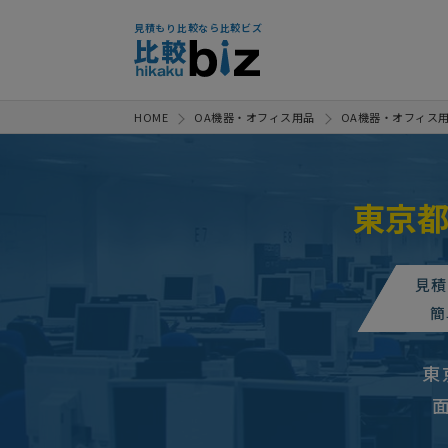
見積もり比較なら比較ビズ
HOME
OA機器・オフィス用品
OA機器・オフィス
東京
【レンタルオフィス家具】の見積
【配信先指定】調理機器・什器・
見積
調理機器・什器・オフィス家具の
簡
【片袖デスクと椅子を各１つレン
東
【オフィスで使用するレンタル什
調理機器・什器・オフィス家具の