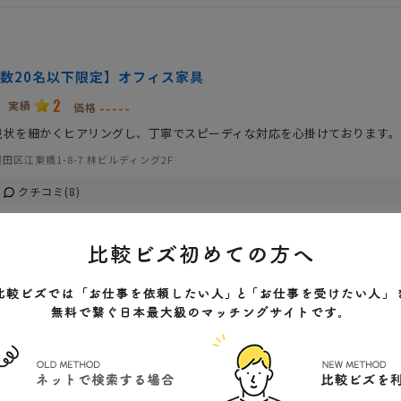
数20名以下限定】オフィス家具
2
実績
-----
価格
現状を細かくヒアリングし、丁寧でスピーディな対応を心掛けております。
田区江東橋1-8-7 林ビルディング2F
クチコミ(8)
合わせた提案
フォロー
イント
特色
会社規模
取り扱い商品・
も可能です。
スピード重視
回線
対応重視
OA機器