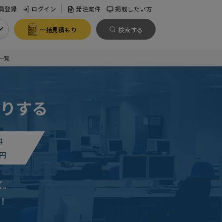
員登録
ログイン
発注案件
掲載したい方
一括見積もり
検索する
一覧
りする
料
円
で
東京都
ズ。
！