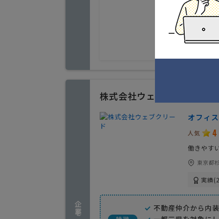
株式会社ウェブクリード
オフィス
4
人気
働きやす
東京都杉
実績(2
不動産仲介から内装