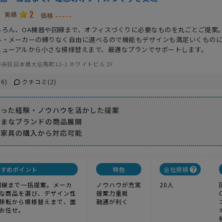
2
実績
-----
価格
ちろん、OA機器や回線まで、オフィスづくりに必要なものを丸ごとご提案。
外・メーカーの縛りなく自由に選べるので機能もデザインも満足いくもの
ニューアルから小さな模様替えまで、最適なプランでサポートします。
央区日本橋大伝馬町12-1 ホワイトビル 2F
6)
クチコミ(2)
わった経験・ノウハウを活かした提案
ざまなブランドの商品展開
や家具の購入から対応可能
すすめポイント
特色
会社規模
回線まで一括提案。メーカ
ノウハウが充実
20人
な商品を選び、デザイン性
提案力重視
移転から模様替えまで、面
融通が利く
お任せ。