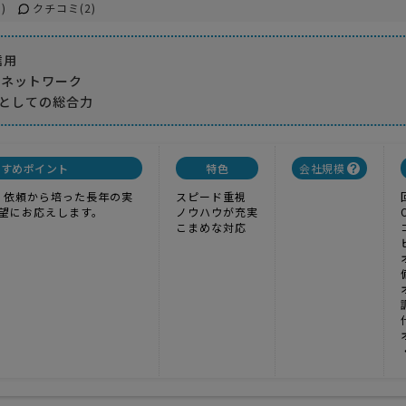
)
クチコミ(2)
信用
なネットワーク
としての総合力
すすめポイント
特色
会社規模
年）依頼から培った長年の実
スピード重視
望にお応えします。
ノウハウが充実
こまめな対応