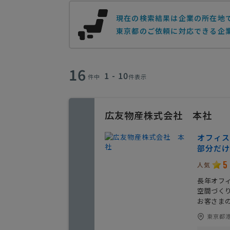
現在の検索結果は企業の所在地
東京都のご依頼に対応できる企
16
1 - 10
件中
件表示
広友物産株式会社 本社
オフィス
部分だけ
5
人気
長年オフ
空間づく
お客さま
東京都港