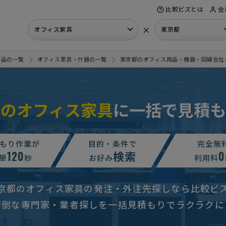
比較ビズとは
会
×
オフィス家具
東京都
用品の一覧
オフィス家具・什器の一覧
東京都のオフィス用品・機器・回線会社
都のオフィス家具
に一括で見積も
もり依頼
予算上限なし
東京都
オフィス家具の見積もり依頼
500万円まで
東京都
もり作業が
目的・条件で
完全無
120
検索
0
見積もり依頼
単
秒
予算上限なし
お好み
東京都
利用料
タルしたい】調理機器・什器・オフィス家具の見積も …
月1万円ま
京都のオフィス家具の発注・外注先探しなら比較ビ
器（机・椅子）】の見積もり依頼
予算上限なし
東京都
面倒な専門家・業者探しを一括見積もりでラクラクに
見積もり依頼
予算上限なし
東京都