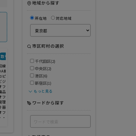
地域から探す
所在地
対応地域
市区町村の選択
取り扱い商品・サービス
千代田区(2)
回線
中央区(2)
OA機器
港区(6)
コピー機・複合機
ビジネスフォン
新宿区(1)
オフィス移転
もっと見る
備品レンタル
オフィスセキュリティ
調理機器
ワードから探す
什器・家具
オフィス用品
・・・・・