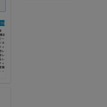
取り扱い商品・サービス
線
A機器
ピー機・複合機
ジネスフォン
フィス移転
物レンタル
画レンタル
品レンタル
フィスセキュリティ
理機器
・・・・