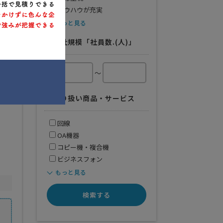
機
ノウハウが充実
もっと見る
リティ
会社規模「社員数.(人)」
～
取り扱い商品・サービス
回線
OA機器
コピー機・複合機
ビジネスフォン
もっと見る
検索する