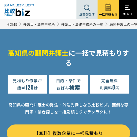
見積もり比較なら比較ビズ
MENU
一括見積もり
企業を探す
HOME
弁護士・法律事務所
弁護士・法律事務所の一覧
顧問弁護士の一
高知県の顧問弁護士
に一括で見積もりす
る
見積もり作業が
目的・条件で
完全無料
120
検索
0
簡単
秒
お好み
利用料
円
高知県の顧問弁護士の発注・外注先探しなら比較ビズ。
面倒な専
門家・業者探しを一括見積もりでラクラクに！
【無料】複数企業に一括見積もり