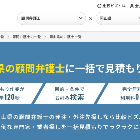
比較ビズとは
会
×
顧問弁護士
岡山県
一覧
顧問弁護士の一覧
岡山県の弁護士一覧
県の顧問弁護士
に一括で見積も
もり作業が
目的・条件で
完全無
120
検索
0
単
秒
お好み
利用料
岡山県の顧問弁護士の発注・外注先探しなら比較ビズ
面倒な専門家・業者探しを一括見積もりでラクラクに