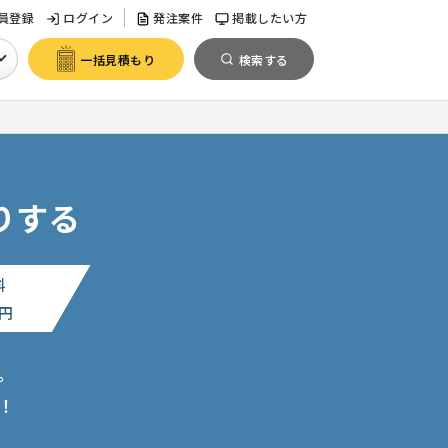
員登録
ログイン
発注案件
掲載したい方
一括見積もり
検索する
りする
料
円
。
！