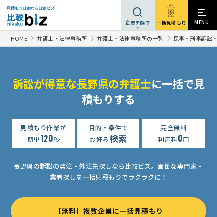
見積もり比較なら比較ビズ
MENU
一括見積もり
企業を探す
HOME
弁護士・法律事務所
弁護士・法律事務所の一覧
民事・刑事訴訟
訴訟が得意な長野県の弁護士
に一括で見
積もりする
見積もり作業が
目的・条件で
完全無料
120
検索
0
簡単
秒
お好み
利用料
円
長野県の訴訟の発注・外注先探しなら比較ビズ。
面倒な専門家・
業者探しを一括見積もりでラクラクに！
【無料】複数企業に一括見積もり