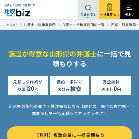
見積もり比較なら比較ビズ
MENU
一括見積もり
企業を探す
HOME
弁護士・法律事務所
弁護士・法律事務所の一覧
民事・刑事訴訟
訴訟が得意な山形県の弁護士
に一括で見
積もりする
見積もり作業が
目的・条件で
完全無料
120
検索
0
簡単
秒
お好み
利用料
円
山形県の訴訟の発注・外注先探しなら比較ビズ。
面倒な専門家・
業者探しを一括見積もりでラクラクに！
【無料】複数企業に一括見積もり