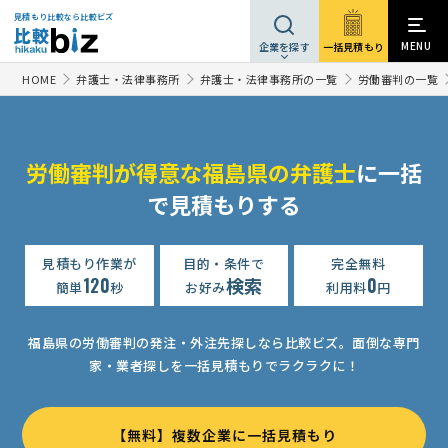
見積もり比較なら比較ビズ
MENU
一括見積もり
企業を探す
HOME
弁護士・法律事務所
弁護士・法律事務所の一覧
労働審判の一覧
労働審判が得意な福島県の弁護士
に一括
で見積もりする
見積もり作業が
目的・条件で
完全無料
120
検索
0
簡単
秒
お好み
利用料
円
福島県の労働審判の発注・外注先探しなら比較ビズ。
面倒な専門
家・業者探しを一括見積もりでラクラクに！
【無料】複数企業に一括見積もり