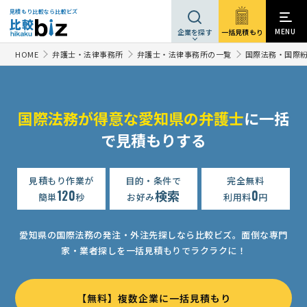
見積もり比較なら比較ビズ
MENU
一括見積もり
企業を探す
HOME
弁護士・法律事務所
弁護士・法律事務所の一覧
国際法務・国際
国際法務が得意な愛知県の弁護士
に一括
で見積もりする
見積もり作業が
目的・条件で
完全無料
120
検索
0
簡単
秒
お好み
利用料
円
愛知県の国際法務の発注・外注先探しなら比較ビズ。
面倒な専門
家・業者探しを一括見積もりでラクラクに！
【無料】複数企業に一括見積もり