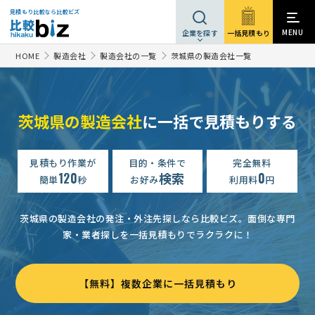
見積もり比較なら比較ビズ
MENU
一括見積もり
企業を探す
HOME
製造会社
製造会社の一覧
茨城県の製造会社一覧
射出成形（2色）の製作について
500万円まで
茨城県
茨城県の製造会社
に一括で見積もりする
水着作製
予算上限なし
茨城県
製造会社への相談・問合せ・資料請求
見積もり作業が
目的・条件で
予算上限なし
完全無料
茨城県
120
検索
0
簡単
秒
お好み
利用料
円
スリランカのろうけつ染め生地、綿手織り生地を使った製品を製作する
ランジェリーブランド立ち上げに伴うノンワイヤー製品のOEM製作依頼
茨城県の製造会社の発注・外注先探しなら比較ビズ。
面倒な専門
家・業者探しを一括見積もりでラクラクに！
製造会社への相談・問合せ・資料請求
7万円まで
茨城県
機械製造加工の資料請求
1000万円まで
茨城県
【無料】複数企業に一括見積もり
木工製造加工の資料請求
相談して決めたい
茨城県