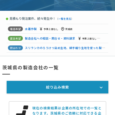
食品製造加工の資料請求
予算上限なし
茨城県
薄板溶接委託（協力会社様を募集）3名程度
月50万円まで
茨
見積もり発注案件、続々発生中！
●
（
一覧を見る
）
射出成形（2色）の製作について
500万円まで
茨城県
水着作製
予算上限なし
茨城県
製造会社への相談・問合せ・資料請求
予算上限なし
茨城県
スリランカのろうけつ染め生地、綿手織り生地を使った製品を製作する
ランジェリーブランド立ち上げに伴うノンワイヤー製品のOEM製作依頼
茨城県の製造会社の一覧
製造会社への相談・問合せ・資料請求
7万円まで
茨城県
絞り込み検索
現在の検索結果は企業の所在地での一覧と
なります。
茨城県のご依頼に対応できる企