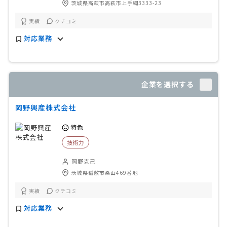
茨城県高萩市高萩市上手綱3333-23
実績
クチコミ
対応業務
企業を選択する
岡野興産株式会社
特色
技術力
岡野克己
茨城県稲敷市桑山469番地
実績
クチコミ
対応業務