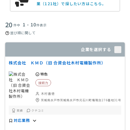
業（121社）で探したい方はこちら。
20
1 - 10
件中
件表示
並び順に関して
企業を選択する
株式会社 ＫＭＤ（旧 合資会社木村電機製作所）
特色
技術力
木村善徳
茨城県水戸市茨城県水戸市元石川町権現台276番地31号
実績
クチコミ
対応業務