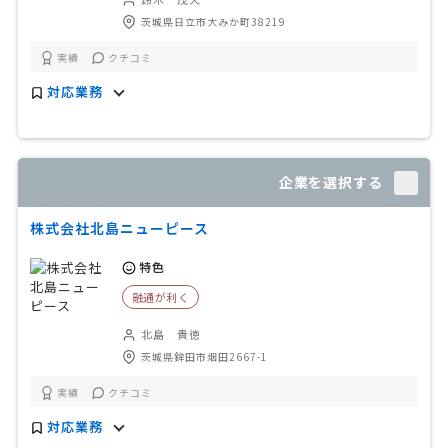
茨城県日立市大みか町38219
実績
クチコミ
対応業務
企業を選択する
株式会社北島ニューピース
特色
融通が利く
北島 貴徳
茨城県鉾田市烟田2667-1
実績
クチコミ
対応業務