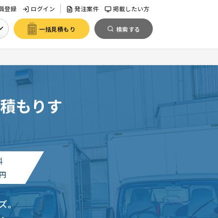
員登録
ログイン
発注案件
掲載したい方
一括見積もり
検索する
積もりす
料
円
ズ。