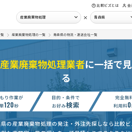
比較ビズとは
会
×
産業廃棄物処理
青森県
一覧
産業廃棄物処理の一覧
青森県の物流・運送会社一覧
産業廃棄物処理業者
に一括で見
る
もり作業が
目的・条件で
完全無
120
検索
0
単
秒
お好み
利用料
森県の産業廃棄物処理の発注・外注先探しなら比較ビ