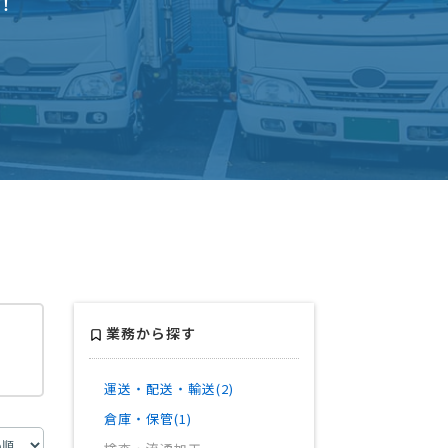
！
業務から探す
運送・配送・輸送(2)
倉庫・保管(1)