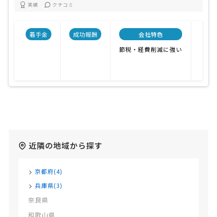
実績
クチコミ
着手金
成功報酬
会社特色
開業
節税・経費削減に強い
200
近隣の地域から探す
京都府(4)
兵庫県(3)
奈良県
和歌山県