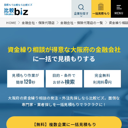
見積もり比較なら比較ビズ
MENU
一括見積もり
企業を探す
HOME
金融会社・保険代理店
金融会社・保険代理店の一覧
資金繰り相
資金繰り相談が得意な大阪府の金融会社
に一括で見積もりする
見積もり作業が
目的・条件で
完全無料
120
検索
0
簡単
秒
お好み
利用料
円
大阪府の資金繰り相談の発注・外注先探しなら比較ビズ。
面倒な
専門家・業者探しを一括見積もりでラクラクに！
【無料】複数企業に一括見積もり