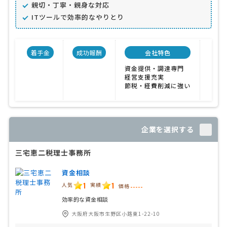
親切・丁寧・親身な対応
ITツールで効率的なやりとり
着手金
成功報酬
会社特色
開業
資金提供・調達専門
201
経営支援充実
節税・経費削減に強い
企業を選択する
三宅恵二税理士事務所
資金相談
1
1
人気
実績
価格
-----
効率的な資金相談
大阪府大阪市生野区小路東1-22-10