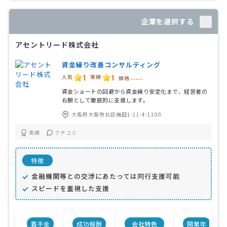
企業を選択する
アセントリード株式会社
資金繰り改善コンサルティング
1
1
人気
実績
価格
-----
資金ショートの回避から資金繰り安定化まで、経営者の
右腕として徹底的に支援します。
大阪府大阪市北区梅田1-11-4-1100
実績
クチコミ
特徴
金融機関等との交渉にあたっては同行支援可能
スピードを重視した支援
着手金
成功報酬
会社特色
開業年