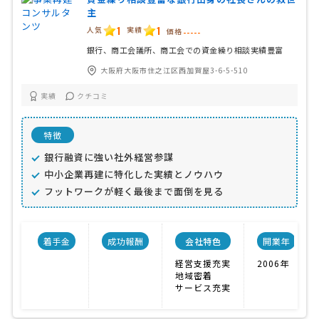
主
1
1
人気
実績
価格
-----
銀行、商工会議所、商工会での資金繰り相談実績豊富
大阪府大阪市住之江区西加賀屋3-6-5-510
実績
クチコミ
特徴
銀行融資に強い社外経営参謀
中小企業再建に特化した実績とノウハウ
フットワークが軽く最後まで面倒を見る
着手金
成功報酬
会社特色
開業年
経営支援充実
2006年
地域密着
サービス充実