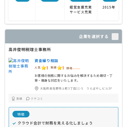
経営支援充実
2015年
サービス充実
企業を選択する
高井俊明税理士事務所
資金繰り相談
1
1
人気
実績
価格
-----
お客様の税務に関するお悩みを解決するため親切・丁
寧・親身な対応をいたします。
大阪府泉佐野市上町3丁目11-5 うえばやしビル3F
実績
クチコミ
特徴
クラウド会計で財務を見える化しましょう