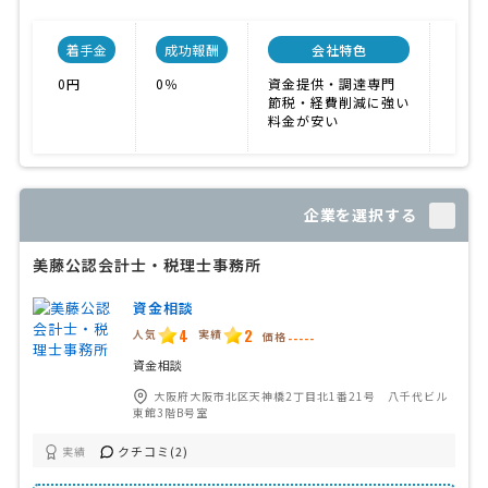
着手金
成功報酬
会社特色
開業
0円
0％
資金提供・調達専門
200
節税・経費削減に強い
料金が安い
企業を選択する
美藤公認会計士・税理士事務所
資金相談
4
2
人気
実績
価格
-----
資金相談
大阪府大阪市北区天神橋2丁目北1番21号 八千代ビル
東館3階B号室
クチコミ(2)
実績