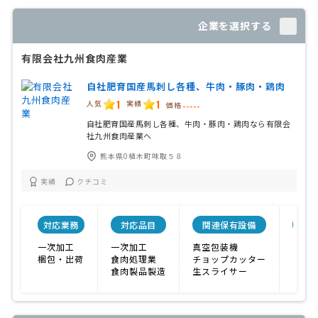
企業を選択する
有限会社九州食肉産業
自社肥育国産馬刺し各種、牛肉・豚肉・鶏肉
1
1
人気
実績
価格
-----
自社肥育国産馬刺し各種、牛肉・豚肉・鶏肉なら有限会
社九州食肉産業へ
熊本県0植木町味取５８
実績
クチコミ
対応業務
対応品目
関連保有設備
特色
一次加工
一次加工
真空包装機
その
梱包・出荷
食肉処理業
チョップカッター
食肉製品製造
生スライサー