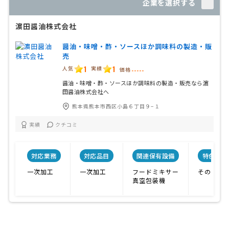
企業を選択する
濵田醤油株式会社
醤油・味噌・酢・ソースほか調味料の製造・販
売
1
1
人気
実績
価格
-----
醤油・味噌・酢・ソースほか調味料の製造・販売なら濵
田醤油株式会社へ
熊本県熊本市西区小島６丁目９−１
実績
クチコミ
対応業務
対応品目
関連保有設備
特色
一次加工
一次加工
フードミキサー
その他
真空包装機