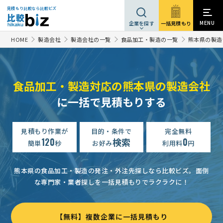
見積もり比較なら比較ビズ
MENU
一括見積もり
企業を探す
HOME
製造会社
製造会社の一覧
食品加工・製造の一覧
熊本県の製造
食品加工・製造対応の熊本県の製造会社
に一括で見積もりする
見積もり作業が
目的・条件で
完全無料
120
検索
0
簡単
秒
お好み
利用料
円
熊本県の食品加工・製造の発注・外注先探しなら比較ビズ。
面倒
な専門家・業者探しを一括見積もりでラクラクに！
【無料】複数企業に一括見積もり