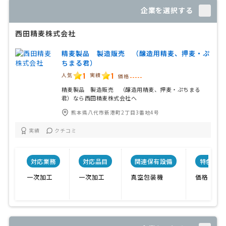
企業を選択する
西田精麦株式会社
精麦製品 製造販売 （醸造用精麦、押麦・ぷ
ちまる君）
1
1
人気
実績
価格
-----
精麦製品 製造販売 （醸造用精麦、押麦・ぷちまる
君）なら西田精麦株式会社へ
熊本県八代市新港町2丁目3番地4号
実績
クチコミ
対応業務
対応品目
関連保有設備
特色
一次加工
一次加工
真空包装機
価格