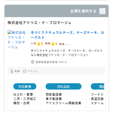
企業を選択する
株式会社アトリエ・ド・フロマージュ
手づくりナチュラルチーズ、チーズケーキ、ヨ
ーグルト
1
1
人気
実績
価格
-----
手づくりナチュラルチーズ、チーズケーキ、ヨーグルト
なら株式会社アトリエ・ド・フロマージュへ
長野県東御市新張 504-6
実績
クチコミ
対応業務
対応品目
関連保有
仕入れ・管理
惣菜製造業
フードミキサ
二次・三次加工
菓子製造業
真空包装機
梱包・出荷
アイスクリーム類製造業
スチームコン