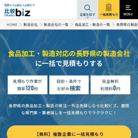
見積もり比較なら比較ビズ
MENU
一括見積もり
企業を探す
HOME
製造会社
製造会社の一覧
食品加工・製造の一覧
長野県の製造
食品加工・製造対応の長野県の製造会社
に一括で見積もりする
見積もり作業が
目的・条件で
完全無料
120
検索
0
簡単
秒
お好み
利用料
円
長野県の食品加工・製造の発注・外注先探しなら比較ビズ。
面倒
な専門家・業者探しを一括見積もりでラクラクに！
【無料】複数企業に一括見積もり