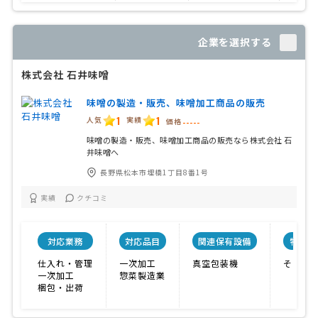
企業を選択する
株式会社 石井味噌
味噌の製造・販売、味噌加工商品の販売
1
1
人気
実績
価格
-----
味噌の製造・販売、味噌加工商品の販売なら株式会社 石
井味噌へ
長野県松本市埋橋1丁目8番1号
実績
クチコミ
対応業務
対応品目
関連保有設備
特色
仕入れ・管理
一次加工
真空包装機
その他
一次加工
惣菜製造業
梱包・出荷