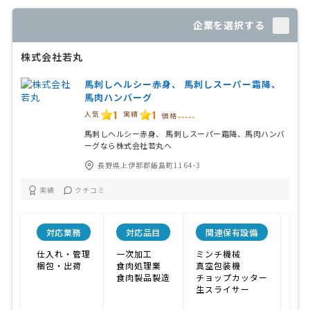
企業を選択する
株式会社若丸
馬刺しヘルシー赤身、 馬刺しスーパー霜降、
馬肉ハンバーグ
1
1
人気
実績
価格
-----
馬刺しヘルシー赤身、 馬刺しスーパー霜降、馬肉ハンバ
ーグなら株式会社若丸へ
長野県上伊那郡飯島町1164-3
実績
クチコミ
対応業務
対応品目
関連保有設備
特
仕入れ・管理
一次加工
ミンチ機械
そ
梱包・出荷
食肉処理業
真空包装機
食肉製品製造
チョップカッター
生スライサー