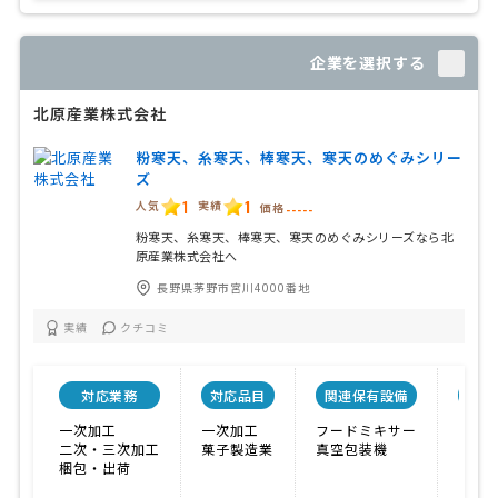
企業を選択する
北原産業株式会社
粉寒天、糸寒天、棒寒天、寒天のめぐみシリー
ズ
1
1
人気
実績
価格
-----
粉寒天、糸寒天、棒寒天、寒天のめぐみシリーズなら北
原産業株式会社へ
長野県茅野市宮川4000番地
実績
クチコミ
対応業務
対応品目
関連保有設備
特色
一次加工
一次加工
フードミキサー
その
二次・三次加工
菓子製造業
真空包装機
梱包・出荷