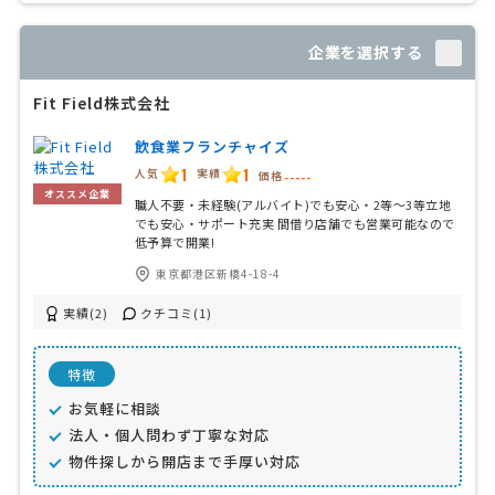
企業を選択する
Fit Field株式会社
飲食業フランチャイズ
1
1
人気
実績
価格
-----
オススメ企業
職人不要・未経験(アルバイト)でも安心・2等〜3等立地
でも安心・サポート充実 間借り店舗でも営業可能なので
低予算で開業!
東京都港区新橋4-18-4
実績(2)
クチコミ(1)
特徴
お気軽に相談
法人・個人問わず丁寧な対応
物件探しから開店まで手厚い対応