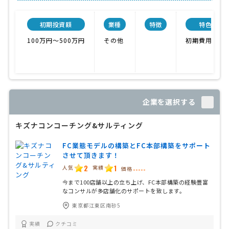
初期投資額
業種
特徴
特色
100万円〜500万円
その他
初期費用無料
企業を選択する
キズナコンコーチング&サルティング
FC業態モデルの構築とFC本部構築をサポート
させて頂きます！
2
1
人気
実績
価格
-----
今まで100店舗以上の立ち上げ、FC本部構築の経験豊富
なコンサルが多店舗化のサポートを致します。
東京都江東区南砂5
実績
クチコミ