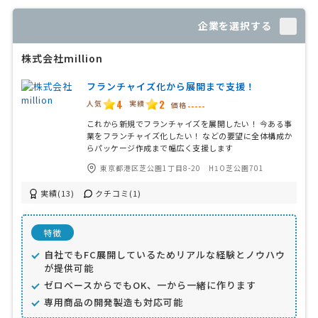
企業を選択する
株式会社million
フランチャイズ化から展開まで支援！
4
2
人気
実績
価格
-----
これから新規でフランチャイズを展開したい！ 今ある事
業をフランチャイズ化したい！ などの要望に全体構成か
らパッケージ作成まで幅広く支援します
東京都港区芝公園1丁目8-20 H1O芝公園701
実績(13)
クチコミ(1)
特徴
自社でもFC展開しているためリアルな経験とノウハウ
が提供可能
ゼロベースからでもOK、一から一緒に作ります
専用商品の開発製造も対応可能