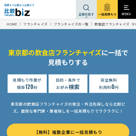
見積もり比較なら比較ビズ
MENU
一括見積もり
企業を探す
HOME
フランチャイズ
フランチャイズの一覧
飲食店フランチャイズ（F
東京都の飲食店フランチャイズ
に一括で
見積もりする
見積もり作業が
目的・条件で
完全無料
120
検索
0
簡単
秒
お好み
利用料
円
東京都の飲食店フランチャイズの発注・外注先探しなら比較ビ
ズ。
面倒な専門家・業者探しを一括見積もりでラクラクに！
【無料】複数企業に一括見積もり