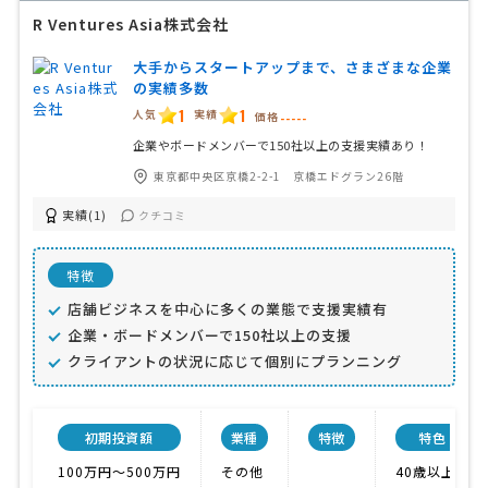
R Ventures Asia株式会社
大手からスタートアップまで、さまざまな企業
の実績多数
1
1
人気
実績
価格
-----
企業やボードメンバーで150社以上の支援実績あり！
東京都中央区京橋2-2-1 京橋エドグラン26階
実績(1)
クチコミ
特徴
店舗ビジネスを中心に多くの業態で支援実績有
企業・ボードメンバーで150社以上の支援
クライアントの状況に応じて個別にプランニング
初期投資額
業種
特徴
特色
100万円〜500万円
その他
40歳以上可