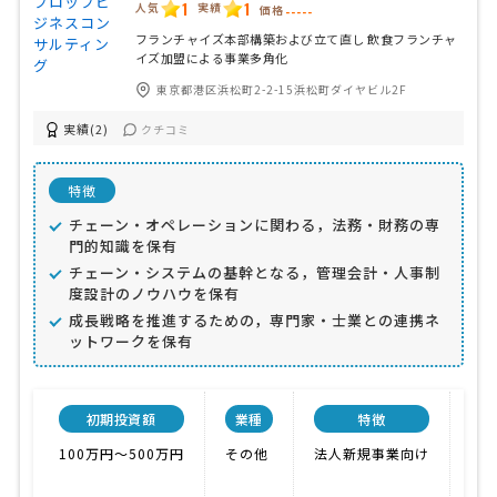
1
1
人気
実績
価格
-----
フランチャイズ本部構築および立て直し 飲食フランチャ
イズ加盟による事業多角化
東京都港区浜松町2-2-15浜松町ダイヤビル2F
実績(2)
クチコミ
特徴
チェーン・オペレーションに関わる，法務・財務の専
門的知識を保有
チェーン・システムの基幹となる，管理会計・人事制
度設計のノウハウを保有
成長戦略を推進するための，専門家・士業との連携ネ
ットワークを保有
初期投資額
業種
特徴
100万円〜500万円
その他
法人新規事業向け
低