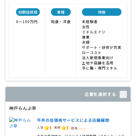
初期投資額
業種
特徴
0〜100万円
和食・洋食
未経験者
女性
ミドルエイジ
兼業
夫婦
サポート・研修が充実
ローコスト
法人新規事業向け
土地や店舗を活用
手に職・専門スキル
企業を選択する
神戸らんぷ亭
牛丼の低価格サービスによる店舗展開
1
1
人気
実績
価格
-----