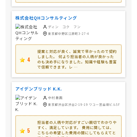
株式会社QHコンサルティング
ディン コク フン
東京都中野区江原町3-27-4
提案と対応が良く、誠実で早かったので契約
しました。 何より担当者の人柄が良かった
4
のも決め手になりました。知識や経験も豊富
で信頼できます。レ …
アイデンブリッド K.K.
中村奏画
東京都渋谷区渋谷2-19-19 ワコー宮益坂ビル5F
担当者の人柄や対応がすごい親切でわかりや
すく、満足しています。 費用に関しては、
5
こちらの希望した費用の間にしてもらえてと