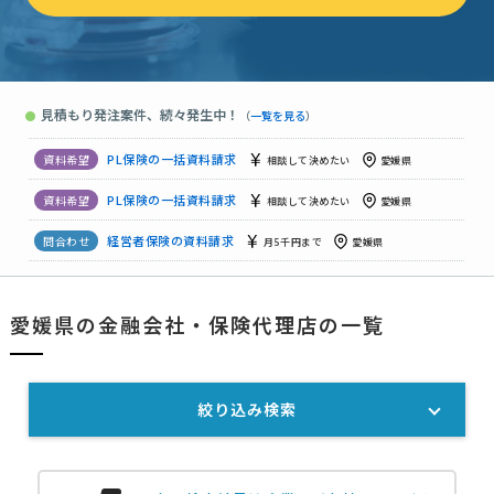
PL保険の資料請求
予算上限なし
愛媛県
【販売業】PL保険の資料請求
相談して決めたい
愛媛県
見積もり発注案件、続々発生中！
●
（
一覧を見る
）
PL保険の見積り依頼、資料請求
予算上限なし
愛媛県
PL保険の一括資料請求
相談して決めたい
愛媛県
PL保険の一括資料請求
相談して決めたい
愛媛県
経営者保険の資料請求
月5千円まで
愛媛県
PL保険の資料請求
相談して決めたい
愛媛県
愛媛県の金融会社・保険代理店の一覧
PL保険の資料請求
1万円まで
愛媛県
絞り込み検索