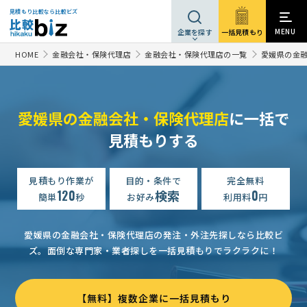
見積もり比較なら比較ビズ
MENU
一括見積もり
企業を探す
HOME
金融会社・保険代理店
金融会社・保険代理店の一覧
愛媛県の金
愛媛県の金融会社・保険代理店
に一括で
見積もりする
PL保険の見積り依頼、資料請求
予算上限なし
愛媛県
PL保険の一括資料請求
見積もり作業が
目的・条件で
相談して決めたい
完全無料
愛媛県
120
検索
0
簡単
秒
お好み
利用料
円
PL保険の一括資料請求
相談して決めたい
愛媛県
経営者保険の資料請求
月5千円まで
愛媛県
愛媛県の金融会社・保険代理店の発注・外注先探しなら比較ビ
ズ。
面倒な専門家・業者探しを一括見積もりでラクラクに！
PL保険の資料請求
相談して決めたい
愛媛県
PL保険の資料請求
1万円まで
愛媛県
【無料】複数企業に一括見積もり
PL保険の資料請求
予算上限なし
愛媛県