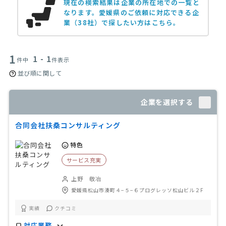
現在の検索結果は企業の所在地での一覧と
なります。
愛媛県のご依頼に対応できる企
業（38社）で探したい方はこちら。
1
1 - 1
件中
件表示
並び順に関して
企業を選択する
合同会社扶桑コンサルティング
特色
サービス充実
上野 敬冶
愛媛県松山市湊町４−５−６プログレッソ松山ビル２F
実績
クチコミ
対応業務