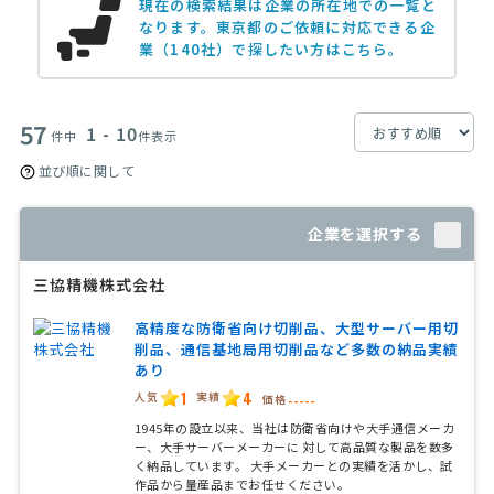
現在の検索結果は企業の所在地での一覧と
なります。
東京都のご依頼に対応できる企
業（140社）で探したい方はこちら。
57
1 - 10
件中
件表示
並び順に関して
企業を選択する
三協精機株式会社
高精度な防衛省向け切削品、大型サーバー用切
削品、通信基地局用切削品など多数の納品実績
あり
1
4
人気
実績
価格
-----
1945年の設立以来、当社は防衛省向けや大手通信メーカ
ー、大手サーバーメーカーに 対して高品質な製品を数多
く納品しています。 大手メーカーとの実績を活かし、試
作品から量産品までお任せください。