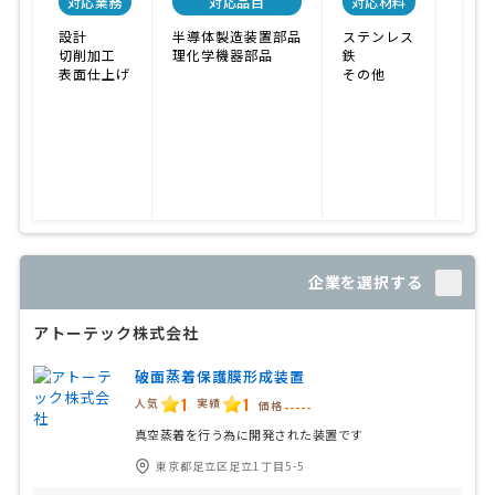
対応業務
対応品目
対応材料
関
設計
半導体製造装置部品
ステンレス
プレ
切削加工
理化学機器部品
鉄
旋盤
表面仕上げ
その他
フラ
マシ
溶接
研磨
ボー
切断
測定
企業を選択する
アトーテック株式会社
破面蒸着保護膜形成装置
1
1
人気
実績
価格
-----
真空蒸着を行う為に開発された装置です
東京都足立区足立1丁目5-5