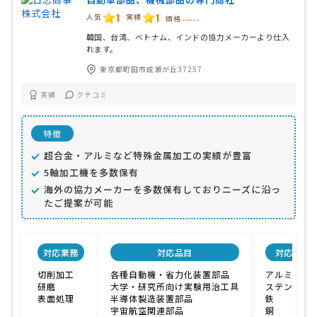
1
1
人気
実績
価格
-----
韓国、台湾、ベトナム、インドの協力メーカーより仕入
れます。
東京都町田市成瀬が丘37257
実績
クチコミ
特徴
超合金・アルミなど特殊金属加工の実績が豊富
5軸加工機を多数保有
海外の協力メーカーを多数保有しておりニーズに沿っ
たご提案が可能
対応業務
対応品目
対応材料
切削加工
各種自動機・省力化装置部品
アルミニウ
研磨
大学・研究所向け実験用治工具
ステンレス
表面処理
半導体製造装置部品
鉄
宇宙航空関連部品
銅