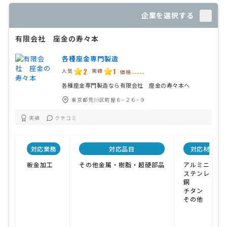
企業を選択する
有限会社 座金の寿々本
各種座金専門製造
2
1
人気
実績
価格
-----
各種座金専門製造なら有限会社 座金の寿々本へ
東京都荒川区町屋６−２６−９
実績
クチコミ
対応業務
対応品目
対応材料
板金加工
その他金属・樹脂・超硬部品
アルミニウム
ステンレス
銅
チタン
その他