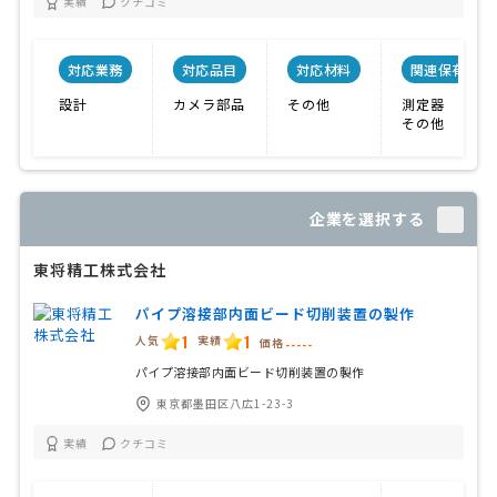
実績
クチコミ
対応業務
対応品目
対応材料
関連保有設備
設計
カメラ部品
その他
測定器
その他
企業を選択する
東将精工株式会社
パイプ溶接部内面ビード切削装置の製作
1
1
人気
実績
価格
-----
パイプ溶接部内面ビード切削装置の製作
東京都墨田区八広1-23-3
実績
クチコミ