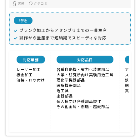
実績
クチコミ
特徴
ブランク加工からアセンブリまでの一貫生産
試作から量産まで短納期でスピーディな対応
対応業務
対応品目
対応
レーザー加工
各種自動機・省力化装置部品
アルミ
板金加工
大学・研究所向け実験用治工具
ステン
溶接・ロウ付け
理化学機器部品
鉄
医療機器部品
銅
治工具
真鍮
楽器部品
個人様向け各種部品製作
その他金属・樹脂・超硬部品