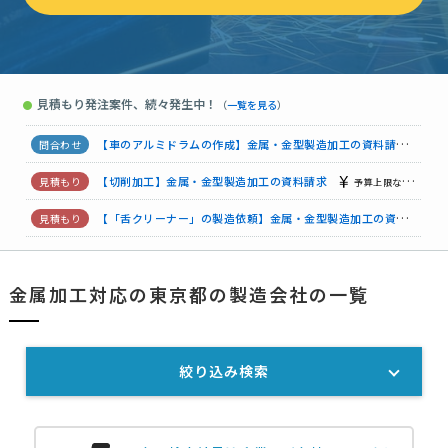
【特注寸法のH鋼の制作依頼】金属・金型製造加工の資料請求
金属・金型製造加工の資料請求
予算上限なし
東京都
金属・金型製造加工の資料請求
予算上限なし
東京都
見積もり発注案件、続々発生中！
●
（
一覧を見る
）
【車のグレードアップパーツの作成】金属・金型製造加工の資料請求
【車のアルミドラムの作成】金属・金型製造加工の資料請求
3
【切削加工】金属・金型製造加工の資料請求
予算上限なし
東
【「舌クリーナー」の製造依頼】金属・金型製造加工の資料請求
金属・金型製造加工の資料請求
30万円まで
東京都
金属加工対応の東京都の製造会社の一覧
金属・金型製造加工の資料請求
予算上限なし
東京都
絞り込み検索