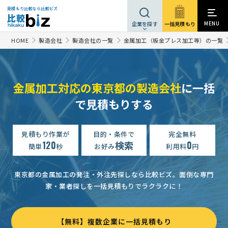
見積もり比較なら比較ビズ
MENU
一括見積もり
企業を探す
HOME
製造会社
製造会社の一覧
金属加工（板金プレス加工等）の一覧
金属加工対応の東京都の製造会社
に一括
で見積もりする
【車のグレードアップパーツの作成】金属・金型製造加工の資料請求
【車のアルミドラムの作成】金属・金型製造加工の資料請求
3
見積もり作業が
目的・条件で
完全無料
120
検索
0
簡単
秒
お好み
利用料
円
【切削加工】金属・金型製造加工の資料請求
予算上限なし
東
【「舌クリーナー」の製造依頼】金属・金型製造加工の資料請求
東京都の金属加工の発注・外注先探しなら比較ビズ。
面倒な専門
金属・金型製造加工の資料請求
家・業者探しを一括見積もりでラクラクに！
30万円まで
東京都
金属・金型製造加工の資料請求
予算上限なし
東京都
【無料】複数企業に一括見積もり
ステンレス0.1㎜シート材にホットエッヂング0.1ｍｍの穴加工