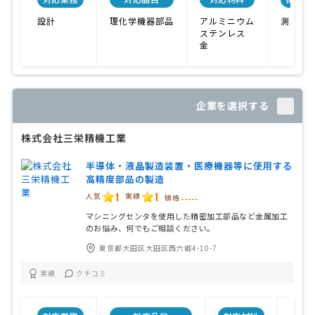
設計
理化学機器部品
アルミニウム
測定器
ステンレス
金
企業を選択する
株式会社三栄精機工業
半導体・液晶製造装置・医療機器等に使用する
高精度部品の製造
1
1
人気
実績
価格
-----
マシニングセンタを使用した精密加工部品など金属加工
のお悩み、何でもご相談ください。
東京都大田区大田区西六郷4-10-7
実績
クチコミ