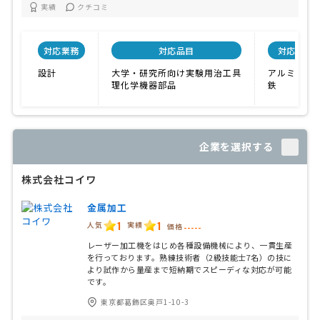
実績
クチコミ
対応業務
対応品目
対応材料
設計
大学・研究所向け実験用治工具
アルミニウ
理化学機器部品
鉄
企業を選択する
株式会社コイワ
金属加工
1
1
人気
実績
価格
-----
レーザー加工機をはじめ各種設備機械により、一貫生産
を行っております。熟練技術者（2級技能士7名）の技に
より試作から量産まで短納期でスピーディな対応が可能
です。
東京都葛飾区奥戸1-10-3