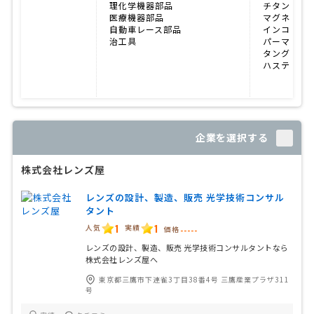
理化学機器部品
チタン
医療機器部品
マグネシウ
自動車レース部品
インコネル
治工具
パーマロイ
タングステ
ハステロイ
企業を選択する
株式会社レンズ屋
レンズの設計、製造、販売 光学技術コンサル
タント
1
1
人気
実績
価格
-----
レンズの設計、製造、販売 光学技術コンサルタントなら
株式会社レンズ屋へ
東京都三鷹市下連雀3丁目38番4号 三鷹産業プラザ311
号