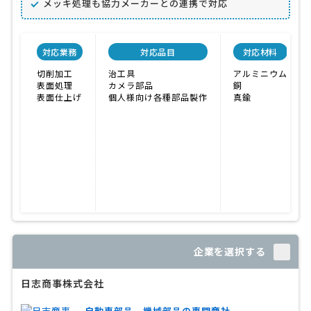
メッキ処理も協力メーカーとの連携で対応
対応業務
対応品目
対応材料
切削加工
治工具
アルミニウム
表面処理
カメラ部品
銅
表面仕上げ
個人様向け各種部品製作
真鍮
企業を選択する
日志商事株式会社
自動車部品、機械部品の専門商社