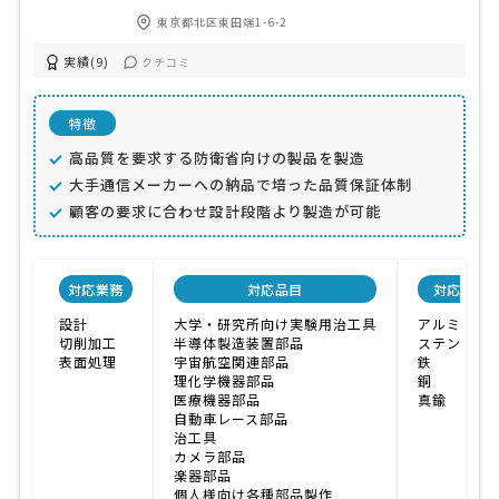
東京都北区東田端1-6-2
実績(9)
クチコミ
特徴
高品質を要求する防衛省向けの製品を製造
大手通信メーカーへの納品で培った品質保証体制
顧客の要求に合わせ設計段階より製造が可能
対応業務
対応品目
対応材料
設計
大学・研究所向け実験用治工具
アルミニウ
切削加工
半導体製造装置部品
ステンレス
表面処理
宇宙航空関連部品
鉄
理化学機器部品
銅
医療機器部品
真鍮
自動車レース部品
治工具
カメラ部品
楽器部品
個人様向け各種部品製作