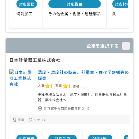
対応業務
対応品目
対応材料
切削加工
その他金属・樹脂・超硬部品
鉄
企業を選択する
日本計量器工業株式会社
温度・湿度計の製造、計量器・理化学器械等の
販売
1
1
人気
実績
価格
-----
多種多様な品揃え！温度・湿度計、計量器なら日本計量
器工業株式会社へ
東京都千代田区神田多町２−９
実績
クチコミ
対応業務
対応品目
対応材料
関連保