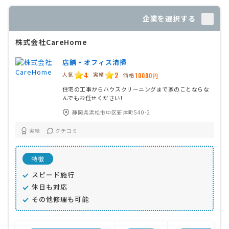
企業を選択する
株式会社CareHome
店舗・オフィス清掃
4
2
人気
実績
価格
10000円
住宅の工事からハウスクリーニングまで家のことならな
んでもお任せください!
静岡県浜松市中区新津町540-2
実績
クチコミ
特徴
スピード施行
休日も対応
その他修理も可能