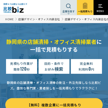
見積もり比較なら比較ビズ
MENU
一括見積もり
企業を探す
HOME
店舗デザイン・オフィス内装会社
店舗デザイン・オフィス内装会社
静岡県の店舗清掃・オフィス清掃業者
に
一括で見積もりする
見積もり作業が
目的・条件で
完全無料
120
検索
0
簡単
秒
お好み
利用料
円
静岡県の店舗清掃・オフィス清掃の発注・外注先探しなら比較ビ
ズ。
面倒な専門家・業者探しを一括見積もりでラクラクに！
【無料】複数企業に一括見積もり