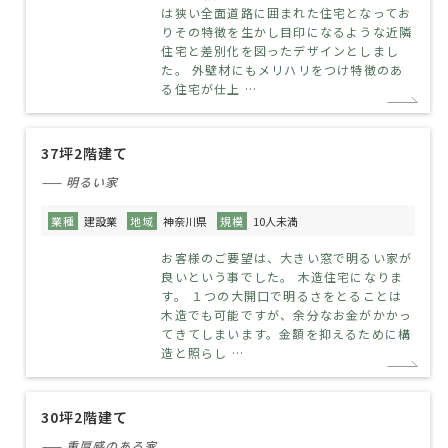
は狭い全面道路に囲まれた住宅となってお
りその特徴を生かし目印になるような近隣
住宅と差別化を図ったデザインとしまし
た。 外壁材にもメリハリをつけ特徴のあ
る住宅が仕上 …
37坪2階建て
—— 明るい家
業種
建設業
地域
神奈川県
規模
10人未満
お客様のご要望は、大きい窓で明るい家が
良いという事でした。 木造住宅になりま
す。 １つの大開口で明るさをとることは
木造でも可能ですが、余分なお金がかかっ
てきてしまいます。金額を抑えるために構
造と照らし …
30坪2階建て
—— 重厚感のある家