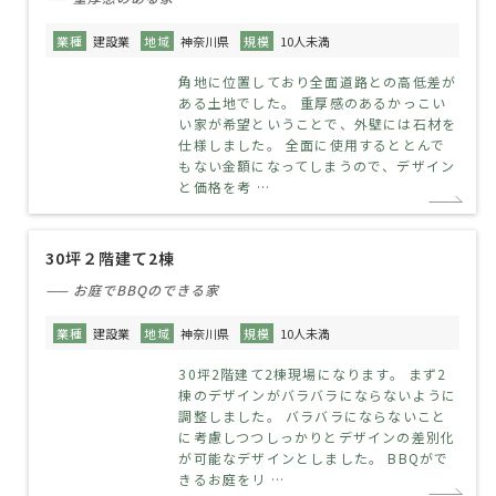
業種
建設業
地域
神奈川県
規模
10人未満
角地に位置しており全面道路との高低差が
ある土地でした。 重厚感のあるかっこい
い家が希望ということで、外壁には石材を
仕様しました。 全面に使用するととんで
もない金額になってしまうので、デザイン
と価格を考 …
30坪２階建て2棟
—— お庭でBBQのできる家
業種
建設業
地域
神奈川県
規模
10人未満
30坪2階建て2棟現場になります。 まず2
棟のデザインがバラバラにならないように
調整しました。 バラバラにならないこと
に考慮しつつしっかりとデザインの差別化
が可能なデザインとしました。 BBQがで
きるお庭をリ …