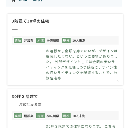
3階建て30坪の住宅
——
業種
建設業
地域
神奈川県
規模
10人未満
お客様から金額を抑えたいが、デザインは
妥協したくない。というご要望がありまし
た。 外部デザインとしては金額の安いサ
イディングを仕様しつつ随所にデザイン性
の良いサイディングを配置することで、分
譲住宅等 …
30坪３階建て
—— 目印になる家
業種
建設業
地域
神奈川県
規模
10人未満
30坪３階建ての住宅になります。 こちら