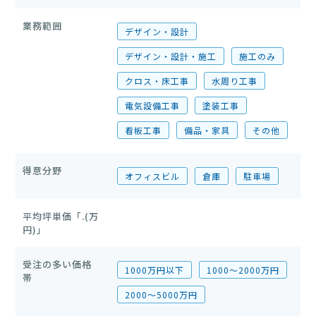
業務範囲
デザイン・設計
デザイン・設計・施工
施工のみ
クロス・床工事
水周り工事
電気設備工事
塗装工事
看板工事
備品・家具
その他
得意分野
オフィスビル
倉庫
駐車場
平均坪単価「.(万
円)」
受注の多い価格
1000万円以下
1000〜2000万円
帯
2000〜5000万円