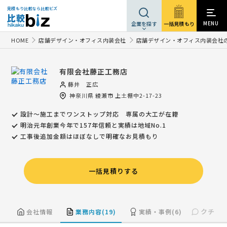
見積もり比較なら比較ビズ
MENU
一括見積もり
企業を探す
HOME
店舗デザイン・オフィス内装会社
店舗デザイン・オフィス内装会社
有限会社藤正工務店
藤井 正広
神奈川県
綾瀬市
上土棚中2-17-23
設計～施工までワンストップ対応 専属の大工が在籍
明治元年創業今年で157年信頼と実績は地域No.1
工事後追加金額はほぼなしで明確なお見積もり
一括見積りする
クチコミ
会社情報
業務内容(19)
実績・事例(6)